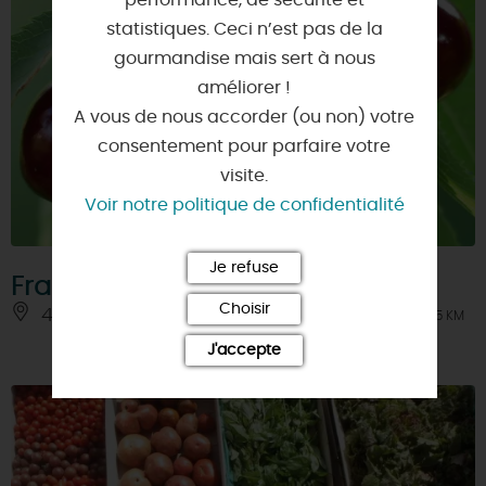
performance, de sécurité et
statistiques. Ceci n’est pas de la
gourmandise mais sert à nous
améliorer !
A vous de nous accorder (ou non) votre
consentement pour parfaire votre
visite.
Voir notre politique de confidentialité
Je refuse
François Denis
Choisir
45800 - SAINT-JEAN-DE-BRAYE
À 5 KM
J'accepte