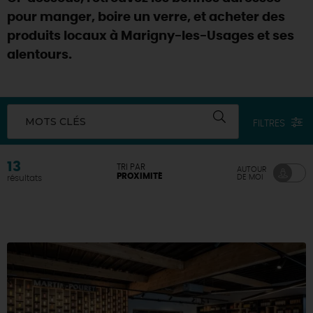
pour manger, boire un verre, et acheter des
DEMAIN
produits locaux à Marigny-les-Usages et ses
alentours.
CE WEEK-END
MOTS CLÉS
FILTRES
CETTE SEMAINE
13
TRI PAR
AUTOUR
PROXIMITÉ
DE MOI
résultats
TOUT L'AGENDA