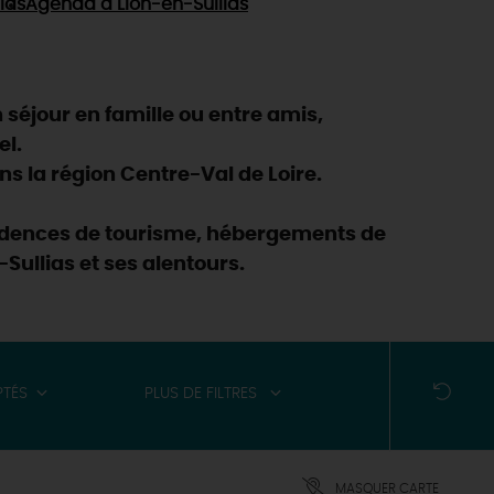
ias
Agenda
à Lion-en-Sullias
séjour en famille ou entre amis,
el.
s la région Centre-Val de Loire.
ésidences de tourisme, hébergements de
Sullias et ses alentours.
PTÉS
PLUS DE FILTRES
MASQUER CARTE