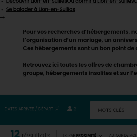
Découvrir
Lion-en-Sullias
Où dormir
à Lion-en-Sullias
O
Se balader
à Lion-en-Sullias
Pour vos recherches d’hébergements, nou
l’organisation d’un mariage, un anniver
Ces hébergements sont un bon point de dé
Retrouvez ici toutes les offres de chamb
groupe, hébergements insolites et sur l’e
DATES ARRIVÉE / DÉPART
2
MOTS CLÉS
12
résultats
TRI PAR
PROXIMITÉ
AUTOUR
DE MOI