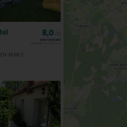
tel
8,0
/10
Note FairGuest
calculée sur 1056 avis
-EN-BURLY