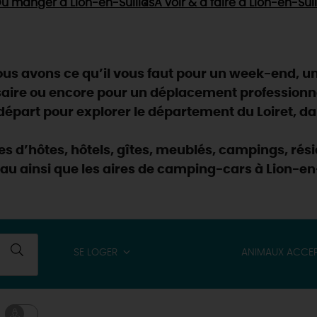
ù manger
à Lion-en-Sullias
À voir & à faire
à Lion-en-Sull
s avons ce qu’il vous faut pour un week-end, un 
saire ou encore pour un déplacement professionn
part pour explorer le département du Loiret, dan
res d’hôtes, hôtels, gîtes, meublés, campings, r
au ainsi que les aires de camping-cars à Lion-en-
SE LOGER
ANIMAUX ACCE