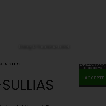
Etang © Tourisme Loiret
ON-EN-SULLIAS
AddToAny (share)
est désactivé.
J'ACCEPTE
SULLIAS