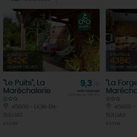
À PARTIR DE
À PARTIR DE
642€
438€
SEMAINE (MEUBLÉ)
SEMAINE (MEUB
"Le Puits", La
9,3
"La Forge
/10
Maréchalerie
Marécha
Note FairGuest
calculée sur 285 avis
45600 - LION-EN-
45600 - 
SULLIAS
SULLIAS
À 0.2 KM
À 0.3 KM