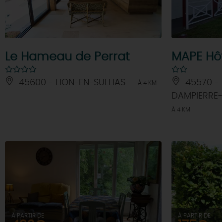
Le Hameau de Perrat
MAPE Hô
45600 - LION-EN-SULLIAS
45570 -
À 4 KM
DAMPIERRE
À 4 KM
À PARTIR DE
À PARTIR DE