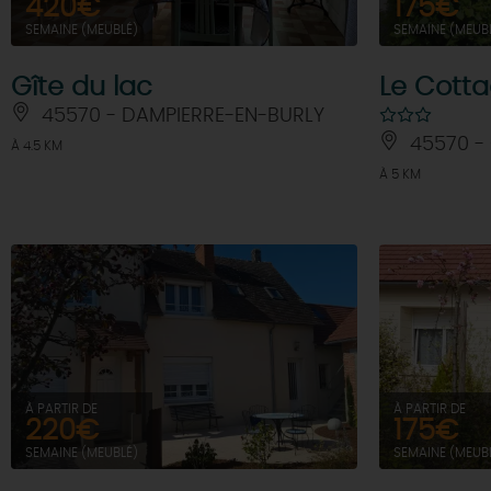
420€
175€
SEMAINE (MEUBLÉ)
SEMAINE (MEUB
Gîte du lac
Le Cotta
45570 - DAMPIERRE-EN-BURLY
45570 -
À 4.5 KM
À 5 KM
À PARTIR DE
À PARTIR DE
220€
175€
SEMAINE (MEUBLÉ)
SEMAINE (MEUB