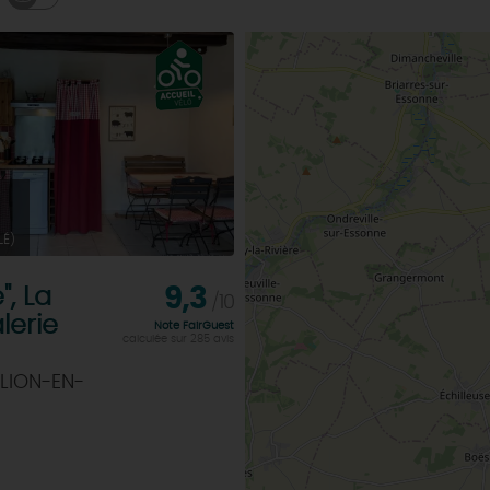
LÉ)
", La
9,3
/10
lerie
Note FairGuest
calculée sur 285 avis
LION-EN-