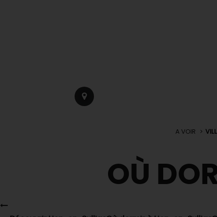
A VOIR
VIL
OÙ DO