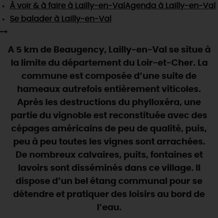
SE REPÉRER,
SE DÉPLACER
À voir & à faire
à Lailly-en-Val
Agenda
à Lailly-en-Val
Visites
gourmandes
et
créatives
Des vacances auprès des animaux 🐎
Se balader
à Lailly-en-Val
Vins et
vignobles
TOUTES LES ACTIVITÉS
INFOS &
SERVICES
(re)Découvrir les coulisses de la Faïencerie de
Chic,
une aire de pique-nique
Gien !
Par ici les
guinguettes
A 5 km de Beaugency, Lailly-en-Val se situe à
RÉSERVER
MAINTENANT
Expérimenter
les parcours Baludik
🕵️
Que rapporter du Loiret ?
la limite du département du Loir-et-Cher. La
La Route des
Métiers d'Art
commune est composée d’une suite de
Une saison de festivals 🎉
hameaux autrefois entièrement viticoles.
TOUT L'ART DE VIVRE
Rendez-vous de la nature en 2026
Après les destructions du phylloxéra, une
partie du vignoble est reconstituée avec des
Des sorties en famille dans le Loiret !
cépages américains de peu de qualité, puis,
Programme des animations "Loiret au fil de l'eau"
peu à peu toutes les vignes sont arrachées.
2026
De nombreux calvaires, puits, fontaines et
Où sortir ?
lavoirs sont disséminés dans ce village. Il
dispose d’un bel étang communal pour se
détendre et pratiquer des loisirs au bord de
AUJOURD'HUI
l’eau.