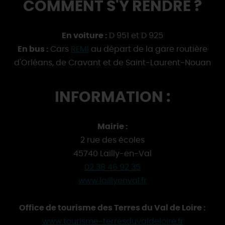
COMMENT S'Y RENDRE ?
En voiture :
D 951 et D 925
En bus :
Cars
REMI
au départ de la gare routière
d'Orléans, de Cravant et de Saint-Laurent-Nouan
INFORMATION :
Mairie :
2 rue des écoles
45740 Lailly-en-Val
02 38 46 92 35
www.laillyenval.fr
Office de tourisme des Terres du Val de Loire :
www.tourisme-terresduvaldeloire.fr