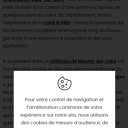
midi, ou bien à l’occasion d’une petite escapade de
quelques jours au cœur du département, tentez
l’expérience de la
Loire à Vélo
! Partez à l’aventure sur
les itinéraires cyclables aménagés le long du fleuve,
garantie d’une expérience singulière et des plus
agréables !
A seulement 8 km, le
château de Meung-sur-Loire
est
l’un des plus vastes et des plus anciens châteaux du
Loiret. Il est surnommé
« le château aux deux visages
»
, puisqu’il possède la particularité d’avoir deux
façades d’époques différentes. Jusqu’à la Révolution,
Pour votre confort de navigation et
il fut la prestigieuse résidence des évêques d’Orléans,
l’amélioration constante de votre
et il fut également un lieu stratégique dans le conflit
expérience sur notre site, nous utilisons
qui opposa les Anglais aux Français pendant la
des cookies de mesure d’audience, de
guerre de Cent Ans. En effet, Jeanne d’Arc le délivra