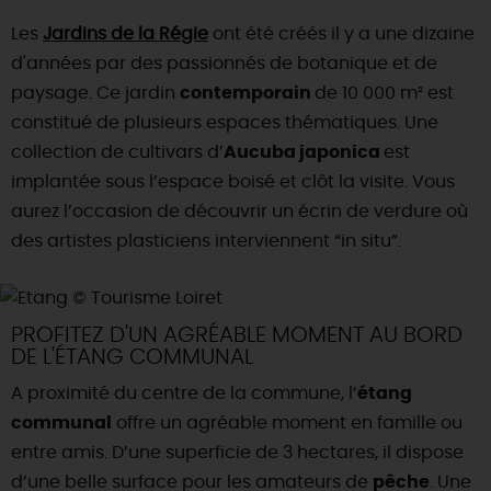
Les
Jardins de la Régie
ont été créés il y a une dizaine
DEMAIN
d'années par des passionnés de botanique et de
paysage. Ce jardin
contemporain
de 10 000 m² est
CE WEEK-END
constitué de plusieurs espaces thématiques. Une
collection de cultivars d’
Aucuba japonica
est
implantée sous l’espace boisé et clôt la visite. Vous
CETTE SEMAINE
aurez l’occasion de découvrir un écrin de verdure où
des artistes plasticiens interviennent “in situ”.
TOUT L'AGENDA
PROFITEZ D'UN AGRÉABLE MOMENT AU BORD
DE L'ÉTANG COMMUNAL
A proximité du centre de la commune, l’
étang
communal
offre un agréable moment en famille ou
entre amis. D’une superficie de 3 hectares, il dispose
d’une belle surface pour les amateurs de
pêche
. Une