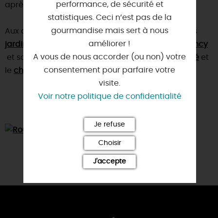
performance, de sécurité et
après sa victoire à Orléans.
statistiques. Ceci n’est pas de la
gourmandise mais sert à nous
Aux alentours, nous vous conseillons de visiter : les
améliorer !
jardins de Roquelin
, la cité médiévale de
Beaugency
A vous de nous accorder (ou non) votre
et son
château
, la
basilique de Cléry-Saint-André
et
consentement pour parfaire votre
le
château de Chambord
.
visite.
Voir notre politique de confidentialité
Je refuse
Choisir
J'accepte