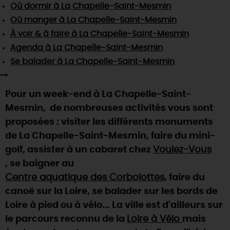
SE REPÉRER,
SE DÉPLACER
Où dormir
à La Chapelle-Saint-Mesmin
Visites
gourmandes
et
créatives
Des vacances auprès des animaux 🐎
Où manger
à La Chapelle-Saint-Mesmin
Vins et
vignobles
TOUTES LES ACTIVITÉS
INFOS &
SERVICES
(re)Découvrir les coulisses de la Faïencerie de
À voir & à faire
à La Chapelle-Saint-Mesmin
Chic,
une aire de pique-nique
Gien !
Agenda
à La Chapelle-Saint-Mesmin
Par ici les
guinguettes
RÉSERVER
MAINTENANT
Expérimenter
les parcours Baludik
🕵️
Se balader
à La Chapelle-Saint-Mesmin
Que rapporter du Loiret ?
La Route des
Métiers d'Art
Une saison de festivals 🎉
Pour un week-end à La Chapelle-Saint-
TOUT L'ART DE VIVRE
Rendez-vous de la nature en 2026
Mesmin, de nombreuses activités vous sont
proposées : visiter les différents monuments
Des sorties en famille dans le Loiret !
de La Chapelle-Saint-Mesmin, faire du mini-
Programme des animations "Loiret au fil de l'eau"
golf, assister à un cabaret chez
Voulez-Vous
2026
, se baigner au
Où sortir ?
Centre aquatique des Corbolottes
, faire du
canoë sur la Loire, se balader sur les bords de
Loire à pied ou à vélo... La ville est d'ailleurs sur
AUJOURD'HUI
le parcours reconnu de la
Loire à Vélo
mais