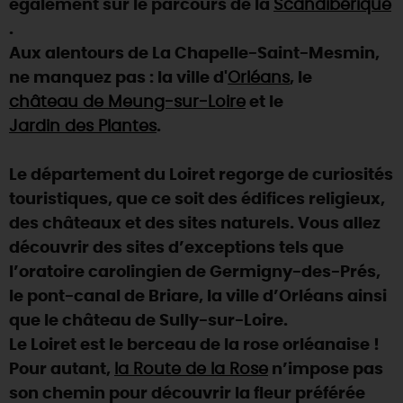
également sur le parcours de la
Scandibérique
.
DEMAIN
Aux alentours de La Chapelle-Saint-Mesmin,
ne manquez pas : la ville d'
Orléans
, le
CE WEEK-END
château de Meung-sur-Loire
et le
Jardin des Plantes
.
CETTE SEMAINE
Le département du Loiret regorge de curiosités
touristiques, que ce soit des édifices religieux,
des châteaux et des sites naturels. Vous allez
TOUT L'AGENDA
découvrir des sites d’exceptions tels que
l’oratoire carolingien de Germigny-des-Prés,
le pont-canal de Briare, la ville d’Orléans ainsi
que le château de Sully-sur-Loire.
Le Loiret est le berceau de la rose orléanaise !
Pour autant,
la Route de la Rose
n’impose pas
son chemin pour découvrir la fleur préférée