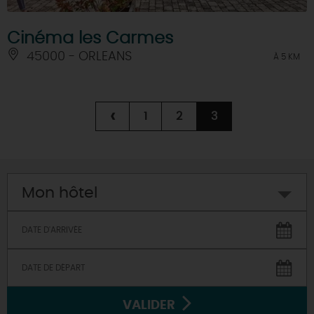
Cinéma les Carmes
45000 - ORLEANS
À 5 KM
‹
1
2
3
Mon hôtel
VALIDER