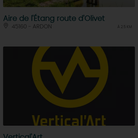
Aire de l'Étang route d'Olivet
45160 - ARDON
À 2.5 KM
Vertical'Art