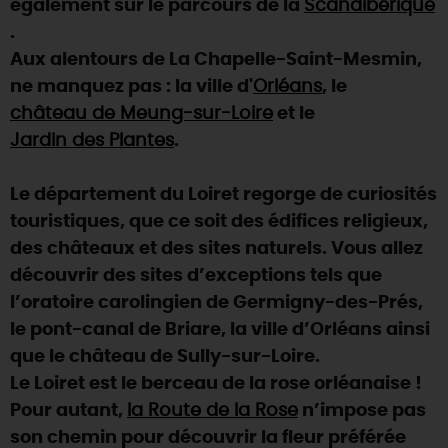
également sur le parcours de la
Scandibérique
.
DEMAIN
Aux alentours de La Chapelle-Saint-Mesmin,
ne manquez pas : la ville d'
Orléans
, le
CE WEEK-END
château de Meung-sur-Loire
et le
Jardin des Plantes
.
CETTE SEMAINE
Le département du Loiret regorge de curiosités
touristiques, que ce soit des édifices religieux,
des châteaux et des sites naturels. Vous allez
TOUT L'AGENDA
découvrir des sites d’exceptions tels que
l’oratoire carolingien de Germigny-des-Prés,
le pont-canal de Briare, la ville d’Orléans ainsi
que le château de Sully-sur-Loire.
Le Loiret est le berceau de la rose orléanaise !
Pour autant,
la Route de la Rose
n’impose pas
son chemin pour découvrir la fleur préférée