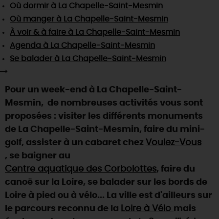
SE REPÉRER,
SE DÉPLACER
Où dormir
à La Chapelle-Saint-Mesmin
Visites
gourmandes
et
créatives
Des vacances auprès des animaux 🐎
Où manger
à La Chapelle-Saint-Mesmin
Vins et
vignobles
TOUTES LES ACTIVITÉS
INFOS &
SERVICES
(re)Découvrir les coulisses de la Faïencerie de
À voir & à faire
à La Chapelle-Saint-Mesmin
Chic,
une aire de pique-nique
Gien !
Agenda
à La Chapelle-Saint-Mesmin
Par ici les
guinguettes
RÉSERVER
MAINTENANT
Expérimenter
les parcours Baludik
🕵️
Se balader
à La Chapelle-Saint-Mesmin
Que rapporter du Loiret ?
La Route des
Métiers d'Art
Une saison de festivals 🎉
Pour un week-end à La Chapelle-Saint-
TOUT L'ART DE VIVRE
Rendez-vous de la nature en 2026
Mesmin, de nombreuses activités vous sont
proposées : visiter les différents monuments
Des sorties en famille dans le Loiret !
de La Chapelle-Saint-Mesmin, faire du mini-
Programme des animations "Loiret au fil de l'eau"
golf, assister à un cabaret chez
Voulez-Vous
2026
, se baigner au
Où sortir ?
Centre aquatique des Corbolottes
, faire du
canoë sur la Loire, se balader sur les bords de
Loire à pied ou à vélo... La ville est d'ailleurs sur
AUJOURD'HUI
le parcours reconnu de la
Loire à Vélo
mais