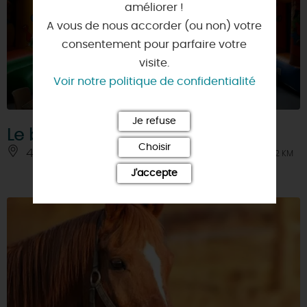
améliorer !
A vous de nous accorder (ou non) votre
consentement pour parfaire votre
visite.
Voir notre politique de confidentialité
Je refuse
Le beignet doré
Choisir
45750 - SAINT-PRYVE-SAINT-MESMIN
À 2 KM
J'accepte