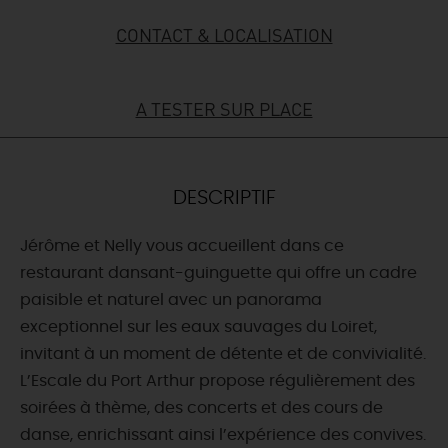
CONTACT & LOCALISATION
DEMAIN
A TESTER SUR PLACE
CE WEEK-END
CETTE SEMAINE
DESCRIPTIF
Jérôme et Nelly vous accueillent dans ce
TOUT L'AGENDA
restaurant dansant-guinguette qui offre un cadre
paisible et naturel avec un panorama
exceptionnel sur les eaux sauvages du Loiret,
invitant à un moment de détente et de convivialité.
L’Escale du Port Arthur propose régulièrement des
soirées à thème, des concerts et des cours de
danse, enrichissant ainsi l’expérience des convives.