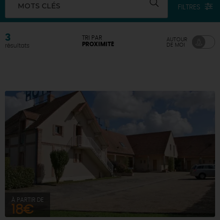
MOTS CLÉS
FILTRES
DEMAIN
3
TRI PAR
AUTOUR
PROXIMITÉ
DE MOI
résultats
CE WEEK-END
CETTE SEMAINE
TOUT L'AGENDA
À PARTIR DE
18€