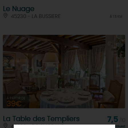
Le Nuage
45230 - LA BUSSIERE
À 1.5 KM
À PARTIR DE
39€
La Table des Templiers
7,5
/10
45290 - BOISMORAND
À 6 KM
Note FairGuest