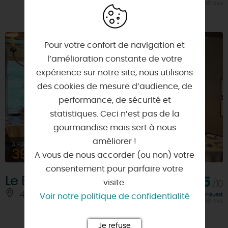
calculée sur 661 avis
Pour votre confort de navigation et
l’amélioration constante de votre
expérience sur notre site, nous utilisons
des cookies de mesure d’audience, de
performance, de sécurité et
statistiques. Ceci n’est pas de la
gourmandise mais sert à nous
améliorer !
À PARTIR DE
39€
A vous de nous accorder (ou non) votre
consentement pour parfaire votre
Le Boudoir
7,5
visite.
/10
45290 - BOISMORAND
À 6 KM
Voir notre politique de confidentialité
Note FairGuest
calculée sur 661 avis
Je refuse