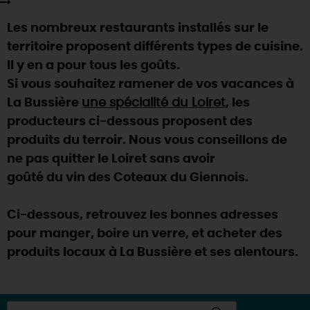
SE REPÉRER,
SE DÉPLACER
Visites
gourmandes
et
créatives
Des vacances auprès des animaux 🐎
Les nombreux restaurants installés sur le
Vins et
vignobles
TOUTES LES ACTIVITÉS
INFOS &
SERVICES
(re)Découvrir les coulisses de la Faïencerie de
territoire proposent différents types de cuisine.
Chic,
une aire de pique-nique
Gien !
Il y en a pour tous les goûts.
Par ici les
guinguettes
RÉSERVER
MAINTENANT
Expérimenter
les parcours Baludik
🕵️
Si vous souhaitez ramener de vos vacances à
Que rapporter du Loiret ?
La Bussière
une spécialité du Loiret
, les
La Route des
Métiers d'Art
Une saison de festivals 🎉
producteurs ci-dessous proposent des
TOUT L'ART DE VIVRE
produits du terroir. Nous vous conseillons de
Rendez-vous de la nature en 2026
ne pas quitter le Loiret sans avoir
Des sorties en famille dans le Loiret !
goûté du vin des Coteaux du Giennois.
Programme des animations "Loiret au fil de l'eau"
2026
Ci-dessous, retrouvez les bonnes adresses
Où sortir ?
pour manger, boire un verre, et acheter des
produits locaux à La Bussière et ses alentours.
AUJOURD'HUI