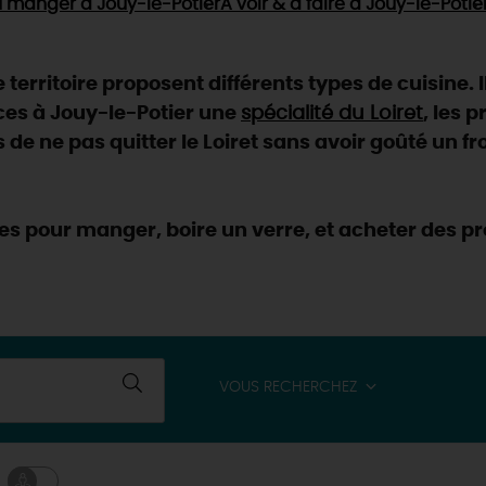
 manger
à Jouy-le-Potier
À voir & à faire
à Jouy-le-Potie
territoire proposent différents types de cuisine. Il
ces à Jouy-le-Potier une
spécialité du Loiret
, les 
s de ne pas quitter le Loiret sans avoir goûté un 
s pour manger, boire un verre, et acheter des pro
VOUS RECHERCHEZ
& BALADES
TOUS À
L'EAU !