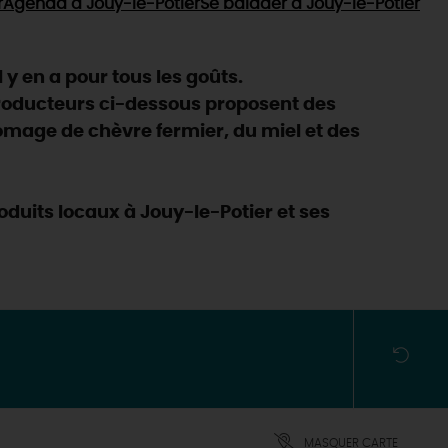
r
Agenda
à Jouy-le-Potier
Se balader
à Jouy-le-Potier
 y en a pour tous les goûts.
producteurs ci-dessous proposent des
fromage de chèvre fermier, du miel et des
duits locaux à Jouy-le-Potier et ses
MASQUER CARTE