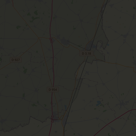
Sacré patrimoine religieux
T
L'oratoire carolingien de Germigny-
des-Prés
Le Loiret, un département fleuri