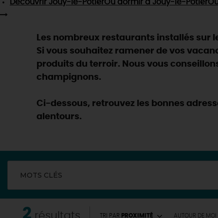
Découvrir
Jouy-le-Potier
Où dormir
à Jouy-le-Potier
Où
Les nombreux restaurants installés sur le 
Si vous souhaitez ramener de vos vacan
produits du terroir. Nous vous conseillon
champignons.
Ci-dessous, retrouvez les bonnes adresse
alentours.
MOTS CLÉS
EN MODE
CIRCUITS
2
résultats
TRI PAR
PROXIMITÉ
AUTOUR
DE MOI