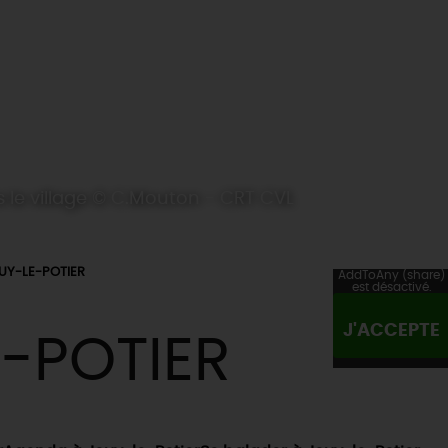
 le village © C.Mouton - CRT CVL
UY-LE-POTIER
AddToAny (share)
est désactivé.
J'ACCEPTE
-POTIER