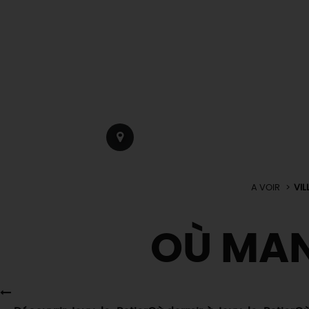
A VOIR
VIL
OÙ MA