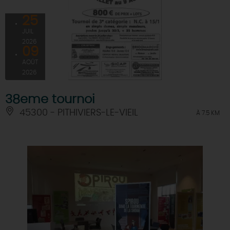
25
JUIL
2026
09
AOÛT
2026
38eme tournoi
45300 - PITHIVIERS-LE-VIEIL
À 7.5 KM