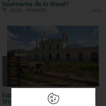
tourmente de la Shoah"
45300 - PITHIVIERS
À 10 KM
01
JUIL
2026
31
AOÛT
2026
Exposition temporaire "La fin de la
Shoah et de l'univers