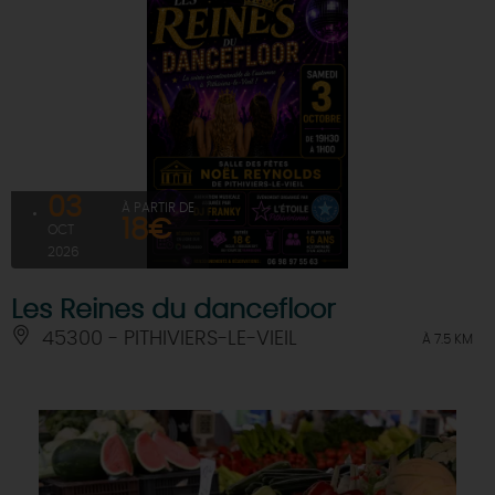
03
À PARTIR DE
18€
OCT
2026
Les Reines du dancefloor
45300 - PITHIVIERS-LE-VIEIL
À 7.5 KM