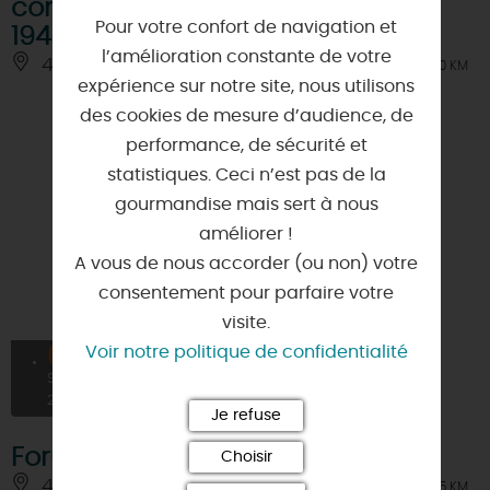
concentrationnaire nazi (1944-
Pour votre confort de navigation et
1948)"
l’amélioration constante de votre
45300 - PITHIVIERS
À 10 KM
expérience sur notre site, nous utilisons
des cookies de mesure d’audience, de
performance, de sécurité et
statistiques. Ceci n’est pas de la
gourmandise mais sert à nous
améliorer !
A vous de nous accorder (ou non) votre
consentement pour parfaire votre
visite.
05
Voir notre politique de confidentialité
SEPT
2026
Je refuse
Forum des associations
Choisir
45480 - BAZOCHES-LES-GALLERANDES
À 5.5 KM