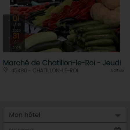
01
JANV
2026
31
DÉC
2026
Marché de Chatillon-le-Roi - Jeudi
45480 - CHATILLON-LE-ROI
À 2.5 KM
Mon hôtel