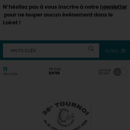
N’hésitez pas à vous inscrire à notre
newsletter
DEMAIN
pour ne louper aucun événement dans le
Loiret !
CE WEEK-END
MOTS CLÉS
FILTRES
CETTE SEMAINE
11
TRI PAR
AUTOUR
DATES
DE MOI
résultats
TOUT L'AGENDA