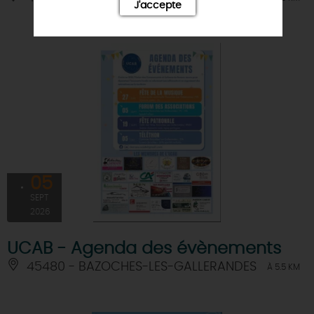
J'accepte
05
SEPT
2026
UCAB - Agenda des évènements
45480 - BAZOCHES-LES-GALLERANDES
À 5.5 KM