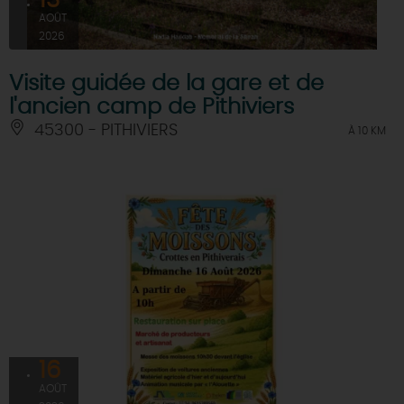
13
AOÛT
2026
Visite guidée de la gare et de
l'ancien camp de Pithiviers
45300 - PITHIVIERS
À 10 KM
16
AOÛT