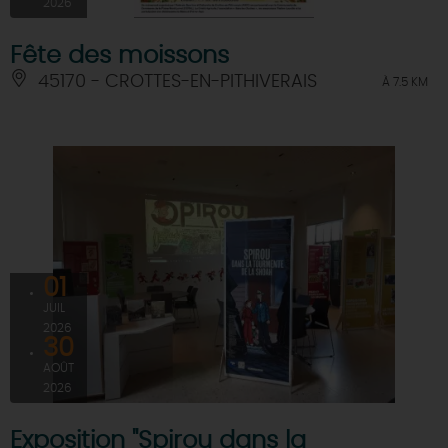
2026
Fête des moissons
45170 - CROTTES-EN-PITHIVERAIS
À 7.5 KM
01
JUIL
2026
30
AOÛT
2026
Exposition "Spirou dans la