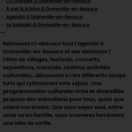
Où manger
à Greneville-en-Beauce
SE REPÉRER,
SE DÉPLACER
Visites
gourmandes
et
créatives
Des vacances auprès des animaux 🐎
À voir & à faire
à Greneville-en-Beauce
Vins et
vignobles
TOUTES LES ACTIVITÉS
INFOS &
SERVICES
Agenda
à Greneville-en-Beauce
(re)Découvrir les coulisses de la Faïencerie de
Chic,
une aire de pique-nique
Gien !
Se balader
à Greneville-en-Beauce
Par ici les
guinguettes
RÉSERVER
MAINTENANT
Expérimenter
les parcours Baludik
🕵️
Que rapporter du Loiret ?
Retrouvez ci-dessous tout l’agenda à
La Route des
Métiers d'Art
Une saison de festivals 🎉
Greneville-en-Beauce et ses alentours !
TOUT L'ART DE VIVRE
Fêtes de villages, festivals, concerts,
Rendez-vous de la nature en 2026
expositions, marchés, cinéma, activités
Des sorties en famille dans le Loiret !
culturelles…découvrez ici les différents temps
Programme des animations "Loiret au fil de l'eau"
forts qui rythmeront vote séjour. Une
2026
programmation culturelle riche et diversifiée
Où sortir ?
propose des animations pour tous, quels que
soient vos envies. Que vous soyez seul, entre
amis ou en famille, vous trouverez forcément
AUJOURD'HUI
une idée de sortie.