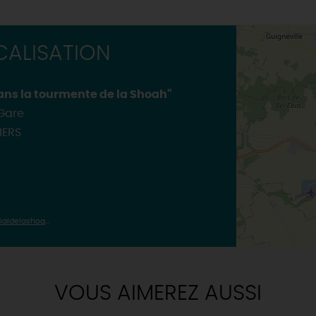
ÉBERGEMENTS
MAINTENANT
TOUT L'AGENDA
RÉSERVER
Où sortir ?
INSOLITES
MAINTENAN
TOUTES LES VISITES
ALISATION
TOUTES LES ACTIVITÉS
dans la tourmente de la Shoah"
 Gare
IERS
accueil.pithiviers@memorialdelashoah.org
VOUS AIMEREZ AUSSI