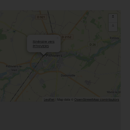
Le Gâtinais
Sacré patrimoine religieux
T
L'oratoire carolingien de Germigny-
+
des-Prés
-
Le Loiret, un département fleuri
×
Itinéraire vers
PITHIVIERS
| Map data ©
Leaflet
OpenStreetMap contributors