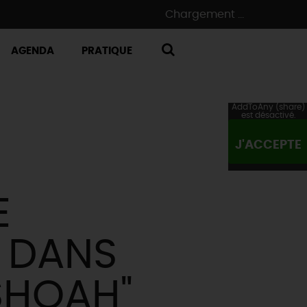
Chargement ...
AGENDA
PRATIQUE
RECHERCHE
AddToAny (share)
est désactivé.
J'ACCEPTE
E
U DANS
SHOAH"