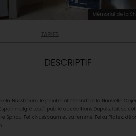
Mémorial de la S
TARIFS
DESCRIPTIF
 Felix Nussbaum, le peintre allemand de la Nouvelle Object
spoir malgré tout", publié aux éditions Dupuis, fait se c
entre Spirou, Felix Nussbaum et sa femme, Felka Platek, dé
h.
& BALADES
TOUS À
L'EAU !