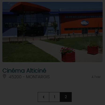
Cinéma Alticiné
45200 - MONTARGIS
À 7 KM
‹
1
2