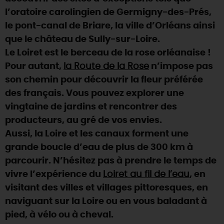
l’oratoire carolingien de Germigny-des-Prés,
DEMAIN
le pont-canal de Briare, la ville d’Orléans ainsi
que le château de Sully-sur-Loire.
Le Loiret est le berceau de la rose orléanaise !
CE WEEK-END
Pour autant,
la Route de la Rose
n’impose pas
son chemin pour découvrir la fleur préférée
CETTE SEMAINE
des français. Vous pouvez explorer une
vingtaine de jardins et rencontrer des
producteurs, au gré de vos envies.
TOUT L'AGENDA
Aussi, la Loire et les canaux forment une
grande boucle d’eau de plus de 300 km à
parcourir. N’hésitez pas à prendre le temps de
vivre l’expérience du
Loiret au fil de l’eau
, en
visitant des villes et villages pittoresques, en
naviguant sur la Loire ou en vous baladant à
pied, à vélo ou à cheval.