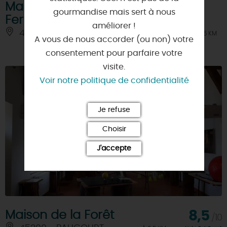
Maison des Métiers d'Art de
gourmandise mais sert à nous
Ferrières
améliorer !
45210 - FERRIERES-EN-GATINAIS
À 6.5 KM
A vous de nous accorder (ou non) votre
consentement pour parfaire votre
visite.
Voir notre politique de confidentialité
Je refuse
Choisir
J'accepte
Maison de la Forêt
8,5
/10