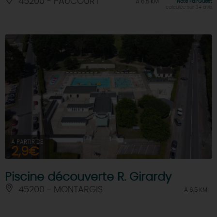
45200 - PAUCOURT
À 6.5 KM
Note FairGuest
calculée sur 34 avis
À PARTIR DE
2,9€
Piscine découverte R. Girardy
45200 - MONTARGIS
À 6.5 KM