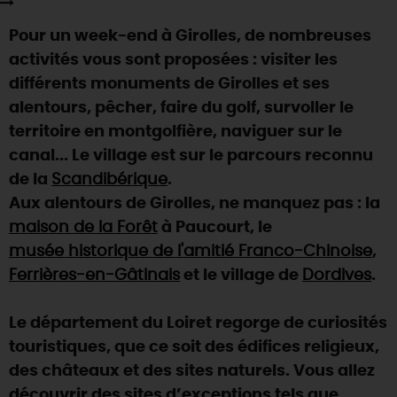
SE REPÉRER,
SE DÉPLACER
Visites
gourmandes
et
créatives
Des vacances auprès des animaux 🐎
Pour un week-end à Girolles, de nombreuses
Vins et
vignobles
TOUTES LES ACTIVITÉS
INFOS &
SERVICES
(re)Découvrir les coulisses de la Faïencerie de
activités vous sont proposées : visiter les
Chic,
une aire de pique-nique
Gien !
différents monuments de Girolles et ses
Par ici les
guinguettes
RÉSERVER
MAINTENANT
Expérimenter
les parcours Baludik
🕵️
alentours, pêcher, faire du golf, survoller le
Que rapporter du Loiret ?
territoire en montgolfière, naviguer sur le
La Route des
Métiers d'Art
Une saison de festivals 🎉
canal... Le village est sur le parcours reconnu
TOUT L'ART DE VIVRE
de la
Scandibérique
Rendez-vous de la nature en 2026
.
Aux alentours de Girolles, ne manquez pas : la
Des sorties en famille dans le Loiret !
maison de la Forêt
à Paucourt, le
Programme des animations "Loiret au fil de l'eau"
musée historique de l'amitié Franco-Chinoise
,
2026
Ferrières-en-Gâtinais
et le village de
Dordives
.
Où sortir ?
Le département du Loiret regorge de curiosités
touristiques, que ce soit des édifices religieux,
AUJOURD'HUI
des châteaux et des sites naturels. Vous allez
découvrir des sites d’exceptions tels que