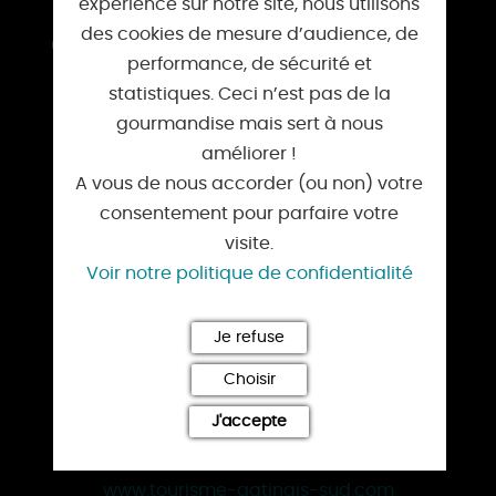
expérience sur notre site, nous utilisons
des cookies de mesure d’audience, de
COMMENT S'Y RENDRE ?
performance, de sécurité et
statistiques. Ceci n’est pas de la
En voiture :
A 19 et D 975
gourmandise mais sert à nous
améliorer !
INFORMATION :
A vous de nous accorder (ou non) votre
consentement pour parfaire votre
visite.
Mairie :
Voir notre politique de confidentialité
2 Place Louis Croum
45270 Fréville-du-Gâtinais
Je refuse
02 38 90 11 16
mairie-freville@wanadoo.fr
Choisir
www.frevilledugatinais.fr
J'accepte
Office de tourisme Gâtinais Sud :
www.tourisme-gatinais-sud.com