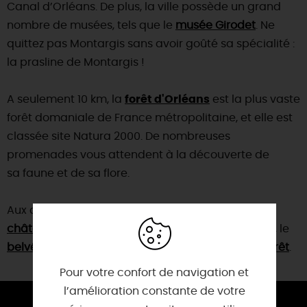
Canal d’Orléans. De plus, la ville possède un grand
nombre de musées, tels que le
musée Girodet
. Ne
quittez pas Montargis sans avoir goûté sa spécialité :
la prasline de Montargis !
A seulement 10 km, la
forêt d'Orléans
est la plus vaste
forêt domaniale de France métropolitaine, et elle est
classée site Natura 2000. De nombreuses
promenades vous attendent à la découverte de
sa faune et de sa flore.
Aux alentours, nous vous conseillons de visiter : le
château de Bellegarde
, les
jardins de la Javelière
, le
belvédère des Caillettes
et le
musée Poterie et Forêt
.
Pour votre confort de navigation et
l’amélioration constante de votre