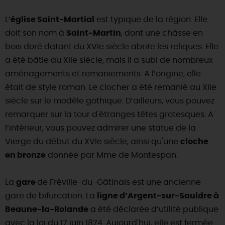
DEMAIN
L’
église Saint-Martial
est typique de la région. Elle
doit son nom à
Saint-Martin
, dont une châsse en
bois doré datant du XVIe siècle abrite les reliques. Elle
CE WEEK-END
a été bâtie au XIIe siècle, mais il a subi de nombreux
aménagements et remaniements. A l’origine, elle
était de style roman. Le clocher a été remanié au XIIe
CETTE SEMAINE
siècle sur le modèle gothique. D’ailleurs, vous pouvez
remarquer sur la tour d'étranges têtes grotesques. A
l’intérieur, vous pouvez admirer une statue de la
TOUT L'AGENDA
Vierge du début du XVIe siècle, ainsi qu'une
cloche
en bronze
donnée par Mme de Montespan.
La
gare
de Fréville-du-Gâtinais est une ancienne
gare de bifurcation. La
ligne d’Argent-sur-Sauldre à
Beaune-la-Rolande
a été déclarée d’utilité publique
avec la loi du 17 juin 1874. Aujourd'hui, elle est fermée