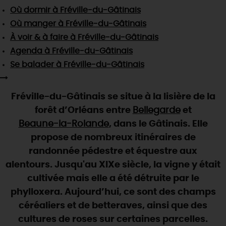
SE REPÉRER,
SE DÉPLACER
Visites
gourmandes
et
créatives
Où dormir
à Fréville-du-Gâtinais
Des vacances auprès des animaux 🐎
Vins et
vignobles
TOUTES LES ACTIVITÉS
Où manger
à Fréville-du-Gâtinais
INFOS &
SERVICES
(re)Découvrir les coulisses de la Faïencerie de
Chic,
une aire de pique-nique
À voir & à faire
à Fréville-du-Gâtinais
Gien !
Par ici les
guinguettes
Agenda
à Fréville-du-Gâtinais
RÉSERVER
MAINTENANT
Expérimenter
les parcours Baludik
🕵️
Que rapporter du Loiret ?
Se balader
à Fréville-du-Gâtinais
La Route des
Métiers d'Art
Une saison de festivals 🎉
Fréville-du-Gâtinais se situe à la lisière de la
TOUT L'ART DE VIVRE
Rendez-vous de la nature en 2026
forêt d’Orléans entre
Bellegarde
et
Des sorties en famille dans le Loiret !
Beaune-la-Rolande
, dans le Gâtinais. Elle
propose de nombreux itinéraires de
Programme des animations "Loiret au fil de l'eau"
2026
randonnée pédestre et équestre aux
alentours. Jusqu'au XIXe siècle, la vigne y était
Où sortir ?
cultivée mais elle a été détruite par le
phylloxera. Aujourd’hui, ce sont des champs
céréaliers et de betteraves, ainsi que des
AUJOURD'HUI
cultures de roses sur certaines parcelles.