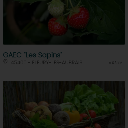
GAEC "Les Sapins"
45400 - FLEURY-LES-AUBRAIS
À 0.3 KM