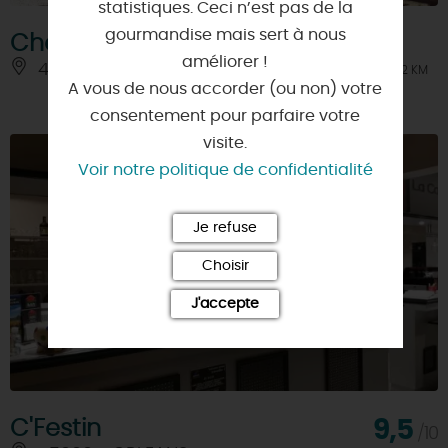
statistiques. Ceci n’est pas de la
gourmandise mais sert à nous
Chez Les Jacquin
améliorer !
45000 - ORLEANS
À 2 KM
A vous de nous accorder (ou non) votre
consentement pour parfaire votre
visite.
Voir notre politique de confidentialité
Je refuse
Choisir
J'accepte
C'Festin
9,5
/10