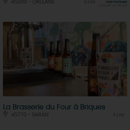
45000 - ORLEANS
À 2 KM
Note FairGuest
calculée sur 66 avis
La Brasserie du Four à Briques
45770 - SARAN
À 2 KM