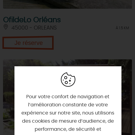
OfildeLo Orléans
45000 - ORLEANS
À 1.5 KM
Je réserve
Pour votre confort de navigation et
l’amélioration constante de votre
expérience sur notre site, nous utilisons
des cookies de mesure d’audience, de
performance, de sécurité et