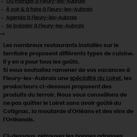
Où manger
à Fleury-les-Aubrais
SE REPÉRER,
SE DÉPLACER
Visites
gourmandes
et
créatives
Des vacances auprès des animaux 🐎
À voir & à faire
à Fleury-les-Aubrais
Vins et
vignobles
TOUTES LES ACTIVITÉS
INFOS &
SERVICES
Agenda
à Fleury-les-Aubrais
(re)Découvrir les coulisses de la Faïencerie de
Chic,
une aire de pique-nique
Gien !
Se balader
à Fleury-les-Aubrais
Par ici les
guinguettes
RÉSERVER
MAINTENANT
Expérimenter
les parcours Baludik
🕵️
Que rapporter du Loiret ?
Les nombreux restaurants installés sur le
La Route des
Métiers d'Art
Une saison de festivals 🎉
territoire proposent différents types de cuisine.
TOUT L'ART DE VIVRE
Il y en a pour tous les goûts.
Rendez-vous de la nature en 2026
Si vous souhaitez ramener de vos vacances à
Des sorties en famille dans le Loiret !
Fleury-les-Aubrais une
spécialité du Loiret
, les
Programme des animations "Loiret au fil de l'eau"
producteurs ci-dessous proposent des
2026
produits du terroir. Nous vous conseillons de
Où sortir ?
ne pas quitter le Loiret sans avoir goûté du
Cotignac, la moutarde d'Orléans et des vins de
l'Orléanais.
AUJOURD'HUI
Ci-dessous, retrouvez les bonnes adresses