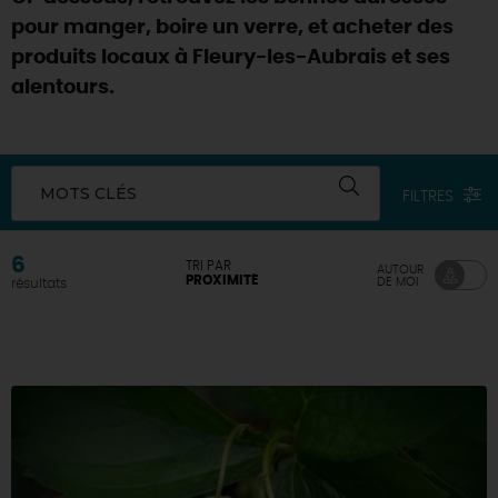
pour manger, boire un verre, et acheter des
DEMAIN
produits locaux à Fleury-les-Aubrais et ses
alentours.
CE WEEK-END
MOTS CLÉS
FILTRES
CETTE SEMAINE
6
TRI PAR
AUTOUR
PROXIMITÉ
DE MOI
résultats
TOUT L'AGENDA