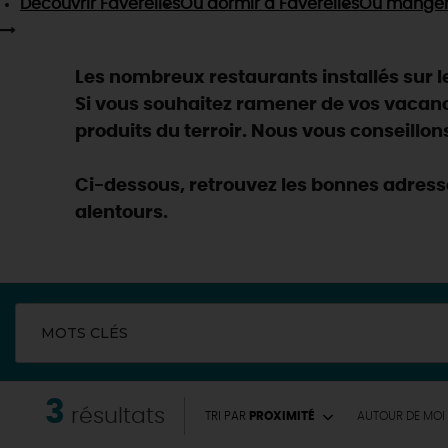
Découvrir
Faverelles
Où dormir
à Faverelles
Où mange
Les nombreux restaurants installés sur le 
Si vous souhaitez ramener de vos vacan
produits du terroir. Nous vous conseillons
Ci-dessous, retrouvez les bonnes adresse
alentours.
MOTS CLÉS
3
EN MODE
CIRCUITS
résultats
TRI PAR
PROXIMITÉ
AUTOUR
DE MOI
ON A TESTÉ