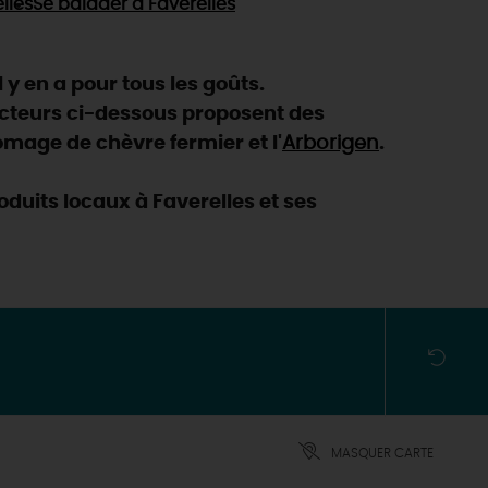
lles
Se balader
à Faverelles
 y en a pour tous les goûts.
ucteurs ci-dessous proposent des
romage de chèvre fermier et l'
Arborigen
.
duits locaux à Faverelles et ses
MASQUER CARTE
ES INCONTOURNABLES