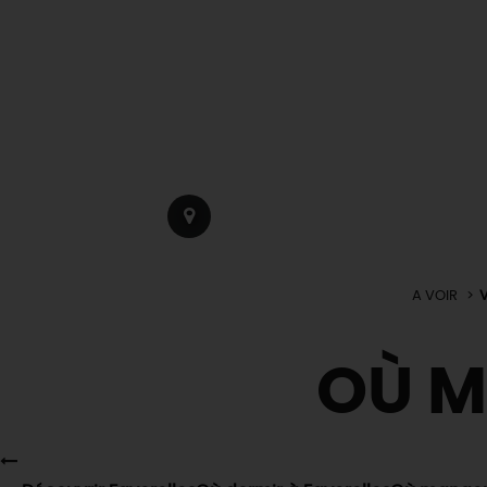
A VOIR
V
OÙ 