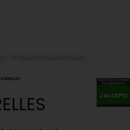
my - OT Terres de Loire et Canaux
FAVERELLES
AddToAny (share)
est désactivé.
J'ACCEPTE
ELLES