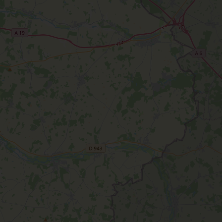
T
L'oratoire carolingien de Germigny-
des-Prés
Le Loiret, un département fleuri