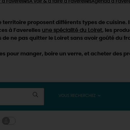
r
à Faverelles
À voir & à faire
à Faverelles
Agenda
à Favere
territoire proposent différents types de cuisine. Il
ces à Faverelles
une spécialité du Loiret
, les prod
 de ne pas quitter le Loiret sans avoir goûté du f
s pour manger, boire un verre, et acheter des pro
VOUS RECHERCHEZ
& BALADES
TOUS À
L'EAU !
VOS
L