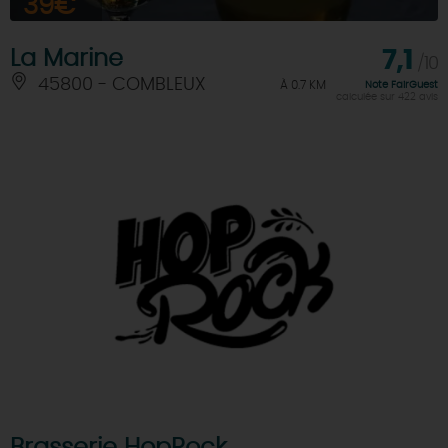
39€
La Marine
7,1
/10
45800 - COMBLEUX
À 0.7 KM
Note FairGuest
calculée sur 422 avis
Brasserie HopRock