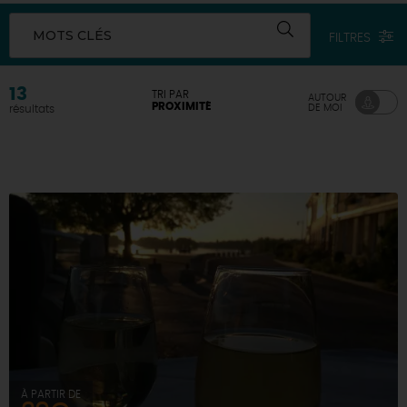
DEMAIN
MOTS CLÉS
FILTRES
13
TRI PAR
AUTOUR
CE WEEK-END
PROXIMITÉ
DE MOI
résultats
CETTE SEMAINE
TOUT L'AGENDA
À PARTIR DE