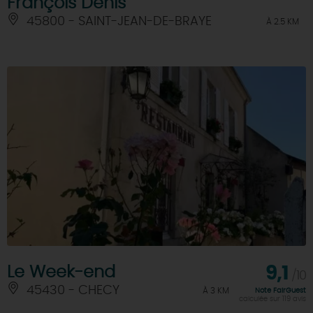
François Denis
45800 - SAINT-JEAN-DE-BRAYE
À 2.5 KM
Le Week-end
9,1
/10
45430 - CHECY
À 3 KM
Note FairGuest
calculée sur 119 avis