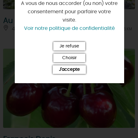
A vous de nous accorder (ou non) votre
consentement pour parfaire votre
Au Jardin du Bonheur
visite.
Voir notre politique de confidentialité
45800 - SAINT-JEAN-DE-BRAYE
À 2.5 KM
Je refuse
Choisir
J'accepte