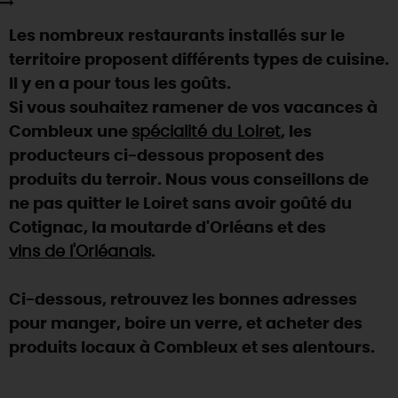
SE REPÉRER,
SE DÉPLACER
Visites
gourmandes
et
créatives
Des vacances auprès des animaux 🐎
Les nombreux restaurants installés sur le
Vins et
vignobles
TOUTES LES ACTIVITÉS
INFOS &
SERVICES
(re)Découvrir les coulisses de la Faïencerie de
territoire proposent différents types de cuisine.
Chic,
une aire de pique-nique
Gien !
Il y en a pour tous les goûts.
Par ici les
guinguettes
RÉSERVER
MAINTENANT
Expérimenter
les parcours Baludik
🕵️
Si vous souhaitez ramener de vos vacances à
Que rapporter du Loiret ?
Combleux une
spécialité du Loiret
, les
La Route des
Métiers d'Art
Une saison de festivals 🎉
producteurs ci-dessous proposent des
TOUT L'ART DE VIVRE
produits du terroir. Nous vous conseillons de
Rendez-vous de la nature en 2026
ne pas quitter le Loiret sans avoir goûté du
Des sorties en famille dans le Loiret !
Cotignac, la moutarde d'Orléans et des
Programme des animations "Loiret au fil de l'eau"
vins de l'Orléanais
.
2026
Où sortir ?
Ci-dessous, retrouvez les bonnes adresses
pour manger, boire un verre, et acheter des
produits locaux à Combleux et ses alentours.
AUJOURD'HUI