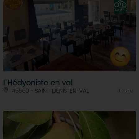
L'Hédyoniste en val
45560 - SAINT-DENIS-EN-VAL
À 3.5 KM