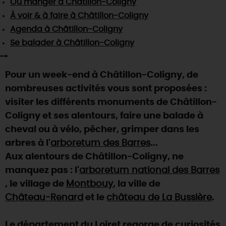
Où manger
à Châtillon-Coligny
SE REPÉRER,
SE DÉPLACER
Visites
gourmandes
et
créatives
Des vacances auprès des animaux 🐎
À voir & à faire
à Châtillon-Coligny
Vins et
vignobles
TOUTES LES ACTIVITÉS
INFOS &
SERVICES
Agenda
à Châtillon-Coligny
(re)Découvrir les coulisses de la Faïencerie de
Chic,
une aire de pique-nique
Gien !
Se balader
à Châtillon-Coligny
Par ici les
guinguettes
RÉSERVER
MAINTENANT
Expérimenter
les parcours Baludik
🕵️
Que rapporter du Loiret ?
Pour un week-end à Châtillon-Coligny, de
La Route des
Métiers d'Art
Une saison de festivals 🎉
nombreuses activités vous sont proposées :
TOUT L'ART DE VIVRE
visiter les différents monuments de Châtillon-
Rendez-vous de la nature en 2026
Coligny et ses alentours, faire une balade à
Des sorties en famille dans le Loiret !
cheval ou à vélo, pêcher, grimper dans les
Programme des animations "Loiret au fil de l'eau"
arbres à l'
arboretum des Barres
...
2026
Aux alentours de Châtillon-Coligny, ne
Où sortir ?
manquez pas : l'
arboretum national des Barres
, le village de
Montbouy
, la ville de
Château-Renard
et le
château de La Bussière
.
AUJOURD'HUI
Le département du Loiret regorge de curiosités