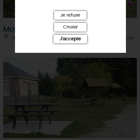
Je refuse
Choisir
Montbouy
45230 - MONTBOUY
À 5 KM
J'accepte