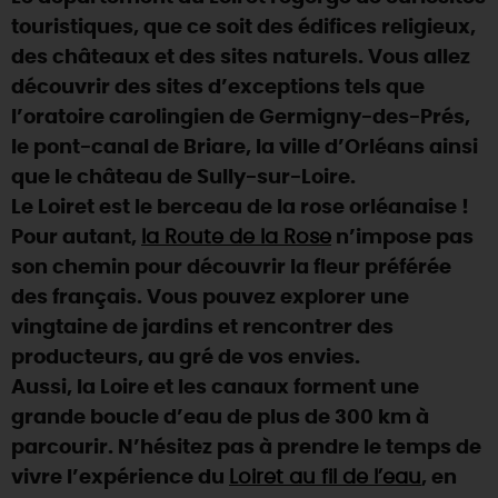
touristiques, que ce soit des édifices religieux,
DEMAIN
des châteaux et des sites naturels. Vous allez
découvrir des sites d’exceptions tels que
l’oratoire carolingien de Germigny-des-Prés,
CE WEEK-END
le pont-canal de Briare, la ville d’Orléans ainsi
que le château de Sully-sur-Loire.
CETTE SEMAINE
Le Loiret est le berceau de la rose orléanaise !
Pour autant,
la Route de la Rose
n’impose pas
son chemin pour découvrir la fleur préférée
TOUT L'AGENDA
des français. Vous pouvez explorer une
vingtaine de jardins et rencontrer des
producteurs, au gré de vos envies.
Aussi, la Loire et les canaux forment une
grande boucle d’eau de plus de 300 km à
parcourir. N’hésitez pas à prendre le temps de
vivre l’expérience du
Loiret au fil de l’eau
, en