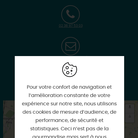
02 38 97 53 03
montbouy@orange.fr
Pour votre confort de navigation et
Facebook
l’amélioration constante de votre
expérience sur notre site, nous utilisons
+
des cookies de mesure d’audience, de
-
performance, de sécurité et
×
statistiques. Ceci n’est pas de la
Itinéraire vers
gourmandise mais sert à nous
MONTBOUY