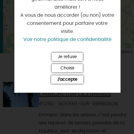
améliorer !
A vous de nous accorder (ou non) votre
consentement pour parfaire votre
visite.
Voir notre politique de confidentialité
| Map data ©
Leaflet
OpenStreetMap contributors
Je refuse
Choisir
VOUS AIMEREZ AUSSI
J'accepte
GRIMPE D'ARBRES À
L'ARBORETUM DES BARRES
45290 - NOGENT-SUR-VERNISSON
Grimper dans les arbres, c’est perdre
ses repères de terrien, prendre de la
hauteur, oser se dépasser et