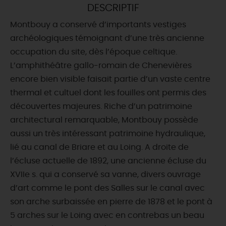
DESCRIPTIF
DEMAIN
Montbouy a conservé d’importants vestiges
archéologiques témoignant d’une très ancienne
occupation du site, dès l’époque celtique.
CE WEEK-END
L’amphithéâtre gallo-romain de Chenevières
encore bien visible faisait partie d’un vaste centre
thermal et cultuel dont les fouilles ont permis des
CETTE SEMAINE
découvertes majeures. Riche d’un patrimoine
architectural remarquable, Montbouy possède
aussi un très intéressant patrimoine hydraulique,
TOUT L'AGENDA
lié au canal de Briare et au Loing. A droite de
l’écluse actuelle de 1892, une ancienne écluse du
XVIIe s. qui a conservé sa vanne, divers ouvrage
d’art comme le pont des Salles sur le canal avec
son arche surbaissée en pierre de 1878 et le pont à
5 arches sur le Loing avec en contrebas un beau