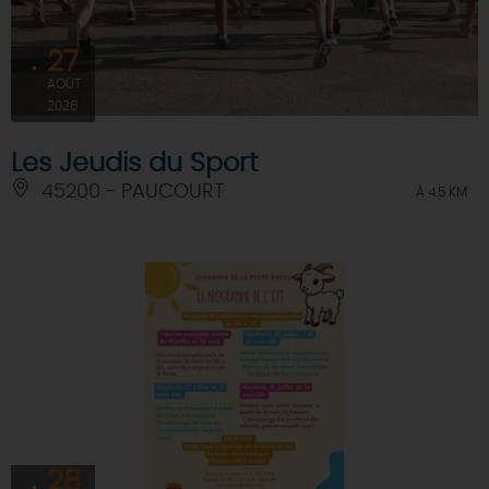
27
AOÛT
2026
Les Jeudis du Sport
45200 - PAUCOURT
À 4.5 KM
28