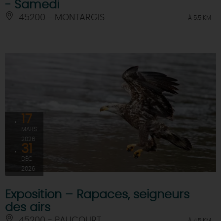
- Samedi
45200 - MONTARGIS
À 5.5 KM
17
MARS
2026
31
DÉC
2026
Exposition – Rapaces, seigneurs
des airs
45200 - PAUCOURT
À 4.5 KM