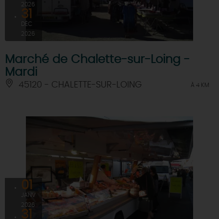
2026
31
DÉC
2026
Marché de Chalette-sur-Loing -
Mardi
45120 - CHALETTE-SUR-LOING
À 4 KM
01
JANV
2026
31