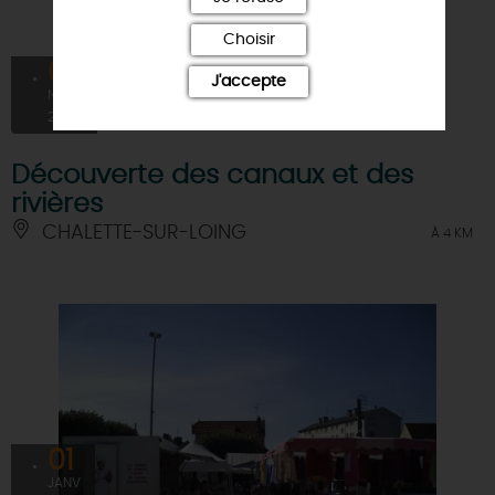
Choisir
04
J'accepte
NOV
2026
Découverte des canaux et des
rivières
CHALETTE-SUR-LOING
À 4 KM
01
JANV