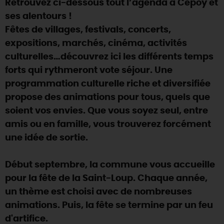
Retrouvez ci-dessous tout l’agenda à Cepoy et
SE REPÉRER,
SE DÉPLACER
Visites
gourmandes
et
créatives
Des vacances auprès des animaux 🐎
ses alentours !
Vins et
vignobles
TOUTES LES ACTIVITÉS
INFOS &
SERVICES
Fêtes de villages, festivals, concerts,
(re)Découvrir les coulisses de la Faïencerie de
Chic,
une aire de pique-nique
Gien !
expositions, marchés, cinéma, activités
Par ici les
guinguettes
RÉSERVER
MAINTENANT
culturelles…découvrez ici les différents temps
Expérimenter
les parcours Baludik
🕵️
Que rapporter du Loiret ?
forts qui rythmeront vote séjour. Une
La Route des
Métiers d'Art
Une saison de festivals 🎉
programmation culturelle riche et diversifiée
propose des animations pour tous, quels que
TOUT L'ART DE VIVRE
Rendez-vous de la nature en 2026
soient vos envies. Que vous soyez seul, entre
Des sorties en famille dans le Loiret !
amis ou en famille, vous trouverez forcément
une idée de sortie.
Programme des animations "Loiret au fil de l'eau"
2026
Début septembre, la commune vous accueille
Où sortir ?
pour la fête de la Saint-Loup. Chaque année,
un thème est choisi avec de nombreuses
animations. Puis, la fête se termine par un feu
AUJOURD'HUI
d'artifice.