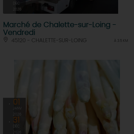
DÉC
2026
Marché de Chalette-sur-Loing -
Vendredi
45120 - CHALETTE-SUR-LOING
À 3.5 KM
01
JANV
2026
31
DÉC
2026