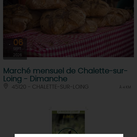
06
SEPT
2026
Marché mensuel de Chalette-sur-
Loing - Dimanche
45120 - CHALETTE-SUR-LOING
À 4 KM