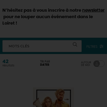
DEMAIN
N’hésitez pas à vous inscrire à notre
newsletter
pour ne louper aucun événement dans le
Loiret !
CE WEEK-END
CETTE SEMAINE
MOTS CLÉS
FILTRES
42
TRI PAR
AUTOUR
TOUT L'AGENDA
DATES
DE MOI
résultats