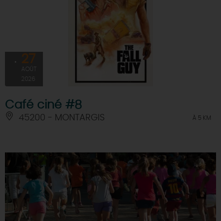
27
AOÛT
2026
Café ciné #8
45200 - MONTARGIS
À 5 KM