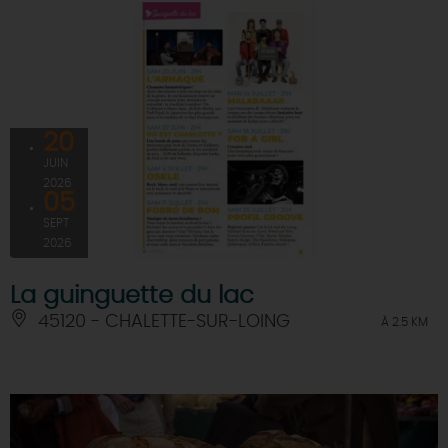
20
JUIN
2026
05
SEPT
2026
La guinguette du lac
45120 - CHALETTE-SUR-LOING
À 2.5 KM