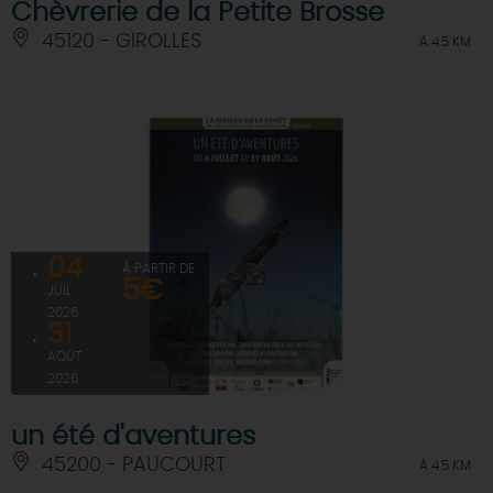
Chèvrerie de la Petite Brosse
45120 - GIROLLES
À 4.5 KM
04
À PARTIR DE
5€
JUIL
2026
31
AOÛT
2026
un été d'aventures
45200 - PAUCOURT
À 4.5 KM