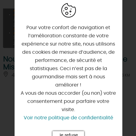
26
À PARTIR DE
5€
JUIN
2026
Pour votre confort de navigation et
23
l’amélioration constante de votre
SEPT
expérience sur notre site, nous utilisons
2026
des cookies de mesure d’audience, de
Nouveauté de l’été : Escape Game
performance, de sécurité et
Mission Dino – L’œuf disparu
statistiques. Ceci n’est pas de la
45200 - PAUCOURT
À 4.5 KM
gourmandise mais sert à nous
améliorer !
A vous de nous accorder (ou non) votre
consentement pour parfaire votre
visite.
Voir notre politique de confidentialité
Je refuse