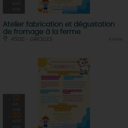
AOÛT
2026
Atelier fabrication et dégustation
de fromage à la ferme
45120 - GIROLLES
À 4.5 KM
12
JUIL
2026
30
AOÛT
2026