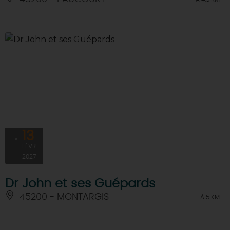
13
FÉVR
2027
Dr John et ses Guépards
45200 - MONTARGIS
À 5 KM