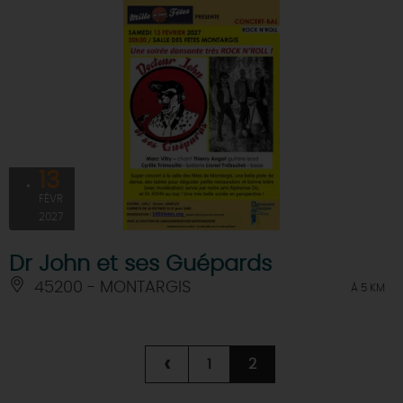
13
FÉVR
2027
Dr John et ses Guépards
45200 - MONTARGIS
À 5 KM
‹
1
2