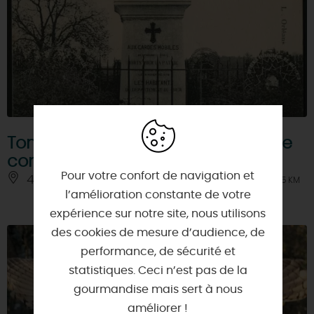
Tombe ossuaire commémorant le
conflit de 1870
Pour votre confort de navigation et
45340 - JURANVILLE
À 7.5 KM
l’amélioration constante de votre
expérience sur notre site, nous utilisons
des cookies de mesure d’audience, de
performance, de sécurité et
statistiques. Ceci n’est pas de la
gourmandise mais sert à nous
améliorer !