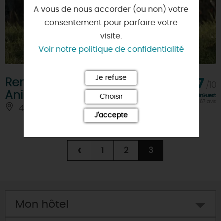
A vous de nous accorder (ou non) votre
consentement pour parfaire votre
visite.
Voir notre politique de confidentialité
Je refuse
Rendez-vous en Terre
9,7
/10
Animale
Note FairGuest
Choisir
calculée sur 167 avis
45530 - SURY-AUX-BOIS
À 8 KM
J'accepte
‹
1
2
3
Mon hôtel