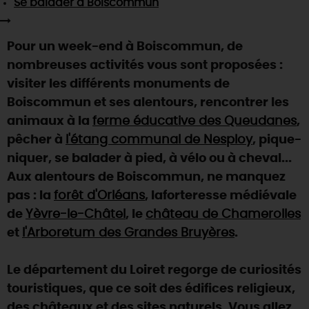
Se balader
à Boiscommun
SE REPÉRER,
SE DÉPLACER
Visites
gourmandes
et
créatives
Des vacances auprès des animaux 🐎
Vins et
vignobles
TOUTES LES ACTIVITÉS
INFOS &
SERVICES
(re)Découvrir les coulisses de la Faïencerie de
Pour un week-end à Boiscommun, de
Chic,
une aire de pique-nique
Gien !
nombreuses activités vous sont proposées :
Par ici les
guinguettes
RÉSERVER
MAINTENANT
Expérimenter
les parcours Baludik
🕵️
visiter les différents monuments de
Que rapporter du Loiret ?
Boiscommun et ses alentours, rencontrer les
La Route des
Métiers d'Art
Une saison de festivals 🎉
animaux à la
ferme éducative des Queudanes
,
TOUT L'ART DE VIVRE
pêcher à
l'étang communal de Nesploy
Rendez-vous de la nature en 2026
, pique-
niquer, se balader à pied, à vélo ou à cheval...
Des sorties en famille dans le Loiret !
Aux alentours de Boiscommun, ne manquez
Programme des animations "Loiret au fil de l'eau"
pas : la
forêt d'Orléans
, la
forteresse médiévale
2026
de
Yèvre-le-Châtel
, le
château de Chamerolles
Où sortir ?
et
l'Arboretum des Grandes Bruyères
.
Le département du Loiret regorge de curiosités
AUJOURD'HUI
touristiques, que ce soit des édifices religieux,
des châteaux et des sites naturels. Vous allez