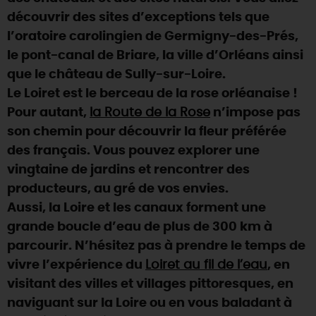
découvrir des sites d’exceptions tels que
DEMAIN
l’oratoire carolingien de Germigny-des-Prés,
le pont-canal de Briare, la ville d’Orléans ainsi
que le château de Sully-sur-Loire.
CE WEEK-END
Le Loiret est le berceau de la rose orléanaise !
Pour autant,
la Route de la Rose
n’impose pas
CETTE SEMAINE
son chemin pour découvrir la fleur préférée
des français. Vous pouvez explorer une
vingtaine de jardins et rencontrer des
TOUT L'AGENDA
producteurs, au gré de vos envies.
Aussi, la Loire et les canaux forment une
grande boucle d’eau de plus de 300 km à
parcourir. N’hésitez pas à prendre le temps de
vivre l’expérience du
Loiret au fil de l’eau
, en
visitant des villes et villages pittoresques, en
naviguant sur la Loire ou en vous baladant à