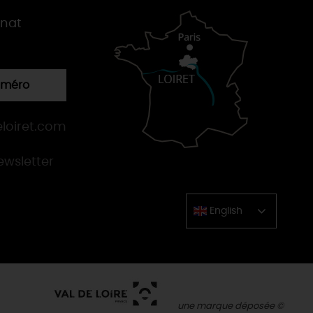
gnat
numéro
loiret.com
newsletter
English
Chinese
une marque déposée ©