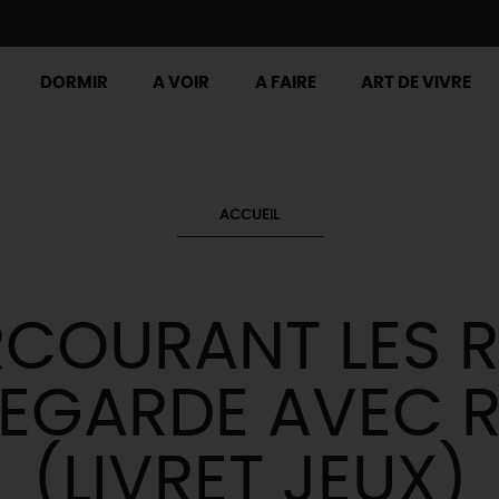
DORMIR
A VOIR
A FAIRE
ART DE VIVRE
ACCUEIL
RCOURANT LES R
LEGARDE AVEC 
(LIVRET JEUX)