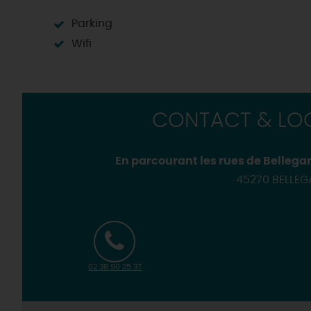
Motorisés
Loir'Etape, pour visiter l
Parking
H
Wifi
CONTACT & LOC
En parcourant les rues de Bellegar
45270 BELLE
02 38 90 25 37