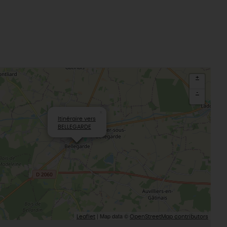
aludik
La Beauce
éatives
Le Gâtinais
Sacré patrimoine religieux
T
L'oratoire carolingien de Germigny-
des-Prés
Le Loiret, un département fleuri
+
-
×
Itinéraire vers
BELLEGARDE
| Map data ©
Leaflet
OpenStreetMap contributors