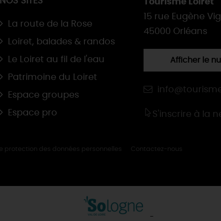
NOS SITES
Tourisme Loiret
15 rue Eugène Vi
La route de la Rose
45000 Orléans
Loiret, balades & randos
Le Loiret au fil de l'eau
Afficher le 
Patrimoine du Loiret
info@tourisme
Espace groupes
Espace pro
S'inscrire à la 
de protection des données personnelles
Contactez-nous