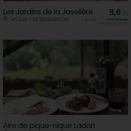
Les Jardins de la Javelière
9,6
/10
45340 - MONTBARROIS
À 7 KM
Note FairGuest
calculée sur 29 avis
Aire de pique-nique Ladon