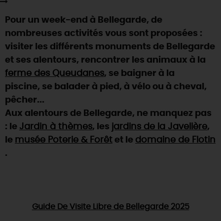
SE REPÉRER,
SE DÉPLACER
Visites
gourmandes
et
créatives
Des vacances auprès des animaux 🐎
Pour un week-end à Bellegarde, de
Vins et
vignobles
TOUTES LES ACTIVITÉS
INFOS &
SERVICES
(re)Découvrir les coulisses de la Faïencerie de
nombreuses activités vous sont proposées :
Chic,
une aire de pique-nique
Gien !
visiter les différents monuments de Bellegarde
Par ici les
guinguettes
RÉSERVER
MAINTENANT
Expérimenter
les parcours Baludik
🕵️
et ses alentours, rencontrer les animaux à la
Que rapporter du Loiret ?
ferme des Queudanes
, se baigner à la
La Route des
Métiers d'Art
Une saison de festivals 🎉
piscine, se balader à pied, à vélo ou à cheval,
TOUT L'ART DE VIVRE
pêcher...
Rendez-vous de la nature en 2026
Aux alentours de Bellegarde, ne manquez pas
Des sorties en famille dans le Loiret !
: le
Jardin à thèmes
, les
jardins de la Javelière
,
Programme des animations "Loiret au fil de l'eau"
le
musée Poterie & Forêt
et le
domaine de Flotin
2026
.
Où sortir ?
AUJOURD'HUI
Guide De Visite Libre de Bellegarde 2025