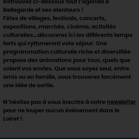
Retrouvez ci-dessous tout l’agenda à
SE REPÉRER,
SE DÉPLACER
Visites
gourmandes
et
créatives
Des vacances auprès des animaux 🐎
Bellegarde et ses alentours !
Vins et
vignobles
TOUTES LES ACTIVITÉS
INFOS &
SERVICES
Fêtes de villages, festivals, concerts,
(re)Découvrir les coulisses de la Faïencerie de
Chic,
une aire de pique-nique
Gien !
expositions, marchés, cinéma, activités
Par ici les
guinguettes
RÉSERVER
MAINTENANT
culturelles…découvrez ici les différents temps
Expérimenter
les parcours Baludik
🕵️
Que rapporter du Loiret ?
forts qui rythmeront vote séjour. Une
La Route des
Métiers d'Art
Une saison de festivals 🎉
programmation culturelle riche et diversifiée
propose des animations pour tous, quels que
TOUT L'ART DE VIVRE
Rendez-vous de la nature en 2026
soient vos envies. Que vous soyez seul, entre
Des sorties en famille dans le Loiret !
amis ou en famille, vous trouverez forcément
une idée de sortie.
Programme des animations "Loiret au fil de l'eau"
2026
N’hésitez pas à vous inscrire à notre
newsletter
Où sortir ?
pour ne louper aucun événement dans le
Loiret !
AUJOURD'HUI