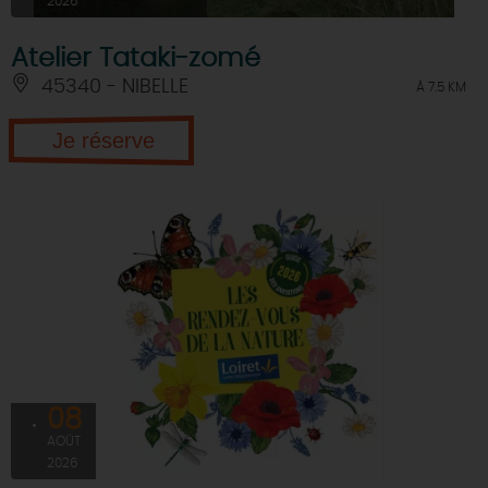
2026
Atelier Tataki-zomé
45340 - NIBELLE
À 7.5 KM
Je réserve
08
AOÛT
2026