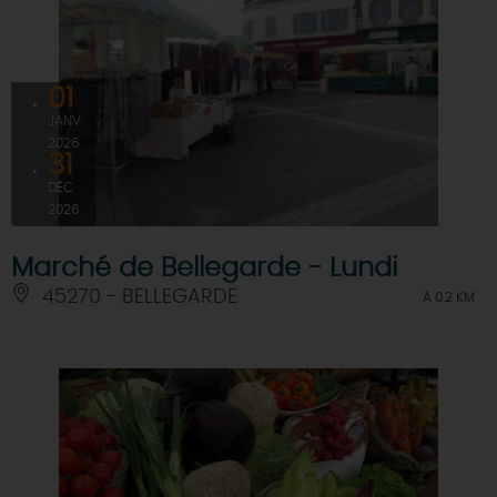
01
JANV
2026
31
DÉC
2026
Marché de Bellegarde - Lundi
45270 - BELLEGARDE
À 0.2 KM