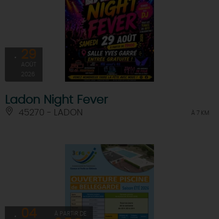
29
AOÛT
2026
Ladon Night Fever
45270 - LADON
À 7 KM
04
À PARTIR DE