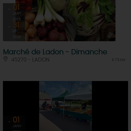
01
JANV
2026
31
DÉC
2026
Marché de Ladon - Dimanche
45270 - LADON
À 7.5 KM
01
JANV