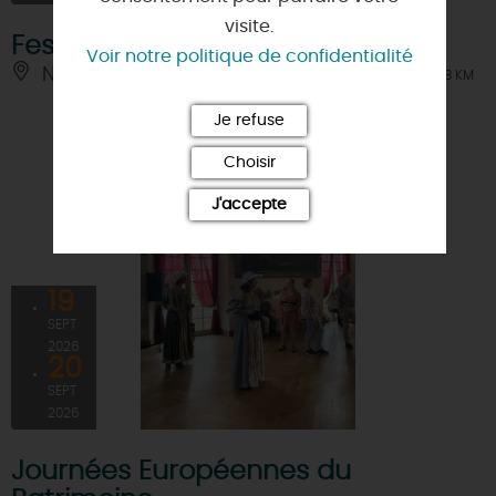
visite.
Festival Forêt d'étoiles
Voir notre politique de confidentialité
NIBELLE
À 8 KM
Je refuse
Choisir
J'accepte
19
SEPT
2026
20
SEPT
2026
Journées Européennes du