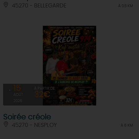
45270 - BELLEGARDE
À 0.5 KM
15
À PARTIR DE
32€
AOÛT
2026
Soirée créole
45270 - NESPLOY
À 6 KM