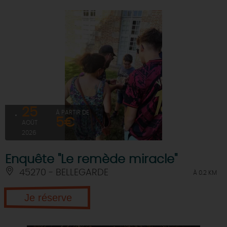
25
À PARTIR DE
5€
AOÛT
2026
Enquête "Le remède miracle"
45270 - BELLEGARDE
À 0.2 KM
Je réserve