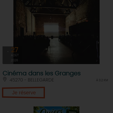
27
AOÛT
2026
Cinéma dans les Granges
45270 - BELLEGARDE
À 0.2 KM
Je réserve