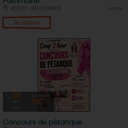
Patrimoine
45270 - BELLEGARDE
À 0.2 KM
Je réserve
26
À PARTIR DE
5€
SEPT
2026
Concours de pétanque