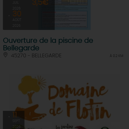
3,5€
JUIL
2026
30
AOÛT
2026
Ouverture de la piscine de
Bellegarde
45270 - BELLEGARDE
À 0.2 KM
11
SEPT
2026