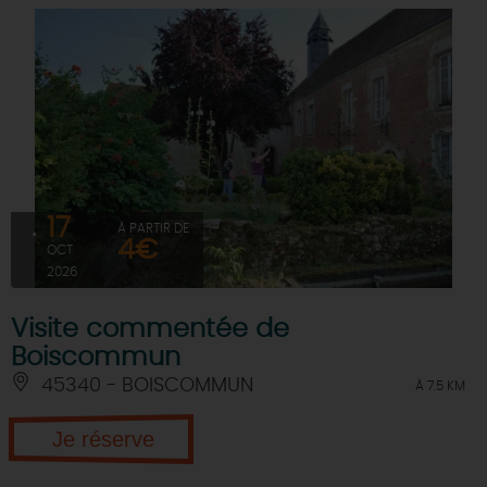
17
À PARTIR DE
4€
OCT
2026
Visite commentée de
Boiscommun
45340 - BOISCOMMUN
À 7.5 KM
Je réserve