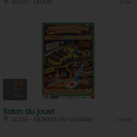
45270 - LADON
À 7 KM
04
OCT
2026
Salon du jouet
45270 - MEZIERES-EN-GATINAIS
À 6.5 KM