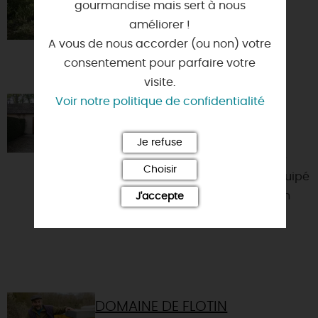
gourmandise mais sert à nous
améliorer !
A vous de nous accorder (ou non) votre
consentement pour parfaire votre
visite.
Voir notre politique de confidentialité
GÎTE FORESTIER N°12
45270 - NESPLOY
Je refuse
Nos gîtes comprennent : une pièce
Choisir
principale avec un coin cuisine équipé
de 2 plaques vitro-céramique, d'un
J'accepte
mini-four et d'un ré...
DOMAINE DE FLOTIN