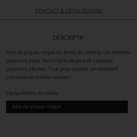
CONTACT & LOCALISATION
DEMAIN
CE WEEK-END
DESCRIPTIF
Aire de pique-nique au bord de l'étang. Les enfants
CETTE SEMAINE
pourront jouer dans l'aire de jeux et certains
pourront pêcher. Tout pour passer un moment
convivial en pleine nature !
TOUT L'AGENDA
Equipement de loisirs
Aire de pique-nique