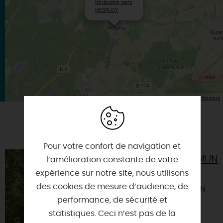
Itinéraire vers
NESPLOY
| Map data ©
Leaflet
OpenStreetMap contributors
VOUS AIMEREZ AUSSI
Pour votre confort de navigation et
BOISCOMMUN
l’amélioration constante de votre
expérience sur notre site, nous utilisons
45340 -
des cookies de mesure d’audience, de
BOISCOMMUN
performance, de sécurité et
statistiques. Ceci n’est pas de la