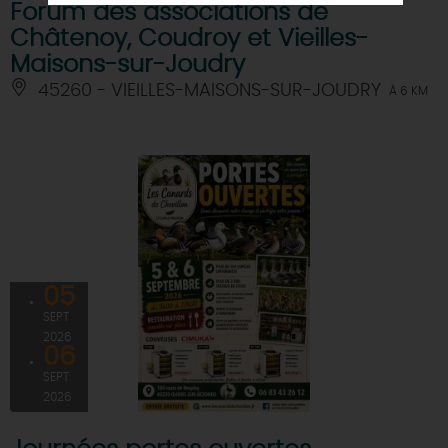
Forum des associations de
Châtenoy, Coudroy et Vieilles-
Maisons-sur-Joudry
45260 - VIEILLES-MAISONS-SUR-JOUDRY
À 6 KM
05
SEPT
2026
06
SEPT
2026