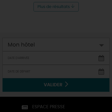
45260 - VIEILLES-MAISONS-SUR-JOUDRY
À 6 KM
Plus de résultats
Mon hôtel
VALIDER
ESPACE PRESSE