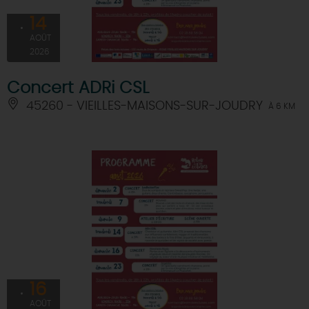
14
AOÛT
2026
Concert ADRi CSL
45260 - VIEILLES-MAISONS-SUR-JOUDRY
À 6 KM
16
AOÛT