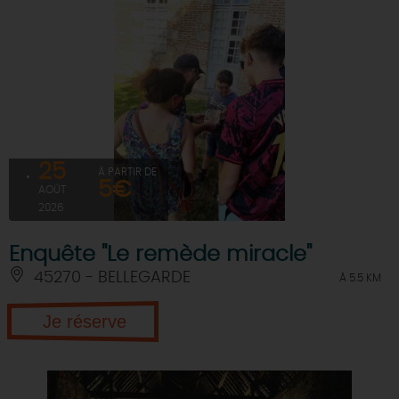
25
À PARTIR DE
5€
AOÛT
2026
Enquête "Le remède miracle"
45270 - BELLEGARDE
À 5.5 KM
Je réserve