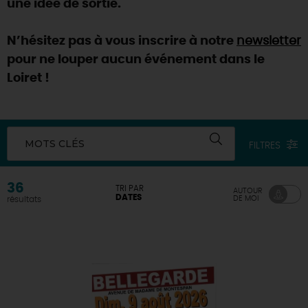
une idée de sortie.
DEMAIN
N’hésitez pas à vous inscrire à notre
newsletter
pour ne louper aucun événement dans le
CE WEEK-END
Loiret !
CETTE SEMAINE
MOTS CLÉS
FILTRES
TOUT L'AGENDA
36
TRI PAR
AUTOUR
DATES
DE MOI
résultats