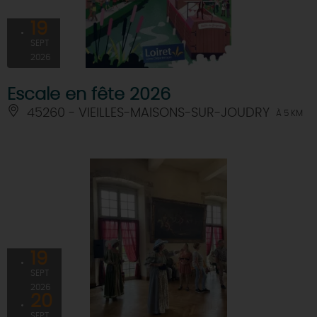
19
SEPT
2026
Escale en fête 2026
45260 - VIEILLES-MAISONS-SUR-JOUDRY
À 5 KM
19
SEPT
2026
20
SEPT