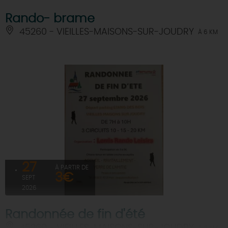
Rando- brame
45260 - VIEILLES-MAISONS-SUR-JOUDRY
À 6 KM
27
À PARTIR DE
3€
SEPT
2026
Randonnée de fin d'été