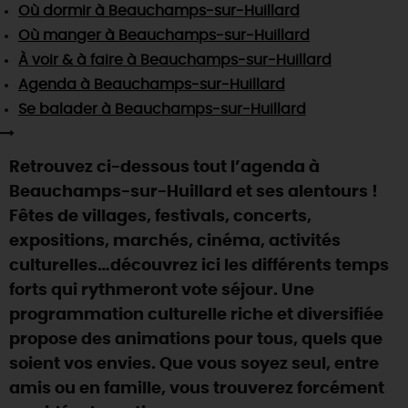
SE REPÉRER,
SE DÉPLACER
Où dormir
à Beauchamps-sur-Huillard
Visites
gourmandes
et
créatives
Des vacances auprès des animaux 🐎
Où manger
à Beauchamps-sur-Huillard
Vins et
vignobles
TOUTES LES ACTIVITÉS
INFOS &
SERVICES
(re)Découvrir les coulisses de la Faïencerie de
À voir & à faire
à Beauchamps-sur-Huillard
Chic,
une aire de pique-nique
Gien !
Agenda
à Beauchamps-sur-Huillard
Par ici les
guinguettes
RÉSERVER
MAINTENANT
Expérimenter
les parcours Baludik
🕵️
Se balader
à Beauchamps-sur-Huillard
Que rapporter du Loiret ?
La Route des
Métiers d'Art
Une saison de festivals 🎉
Retrouvez ci-dessous tout l’agenda à
TOUT L'ART DE VIVRE
Rendez-vous de la nature en 2026
Beauchamps-sur-Huillard et ses alentours !
Fêtes de villages, festivals, concerts,
Des sorties en famille dans le Loiret !
expositions, marchés, cinéma, activités
Programme des animations "Loiret au fil de l'eau"
culturelles…découvrez ici les différents temps
2026
forts qui rythmeront vote séjour. Une
Où sortir ?
programmation culturelle riche et diversifiée
propose des animations pour tous, quels que
soient vos envies. Que vous soyez seul, entre
AUJOURD'HUI
amis ou en famille, vous trouverez forcément