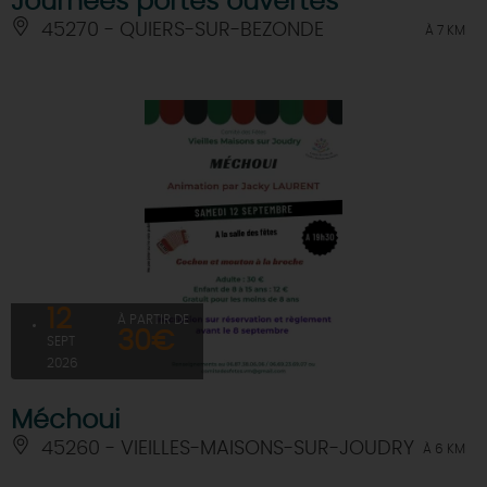
Journées portes ouvertes
45270 - QUIERS-SUR-BEZONDE
À 7 KM
12
À PARTIR DE
30€
SEPT
2026
Méchoui
45260 - VIEILLES-MAISONS-SUR-JOUDRY
À 6 KM