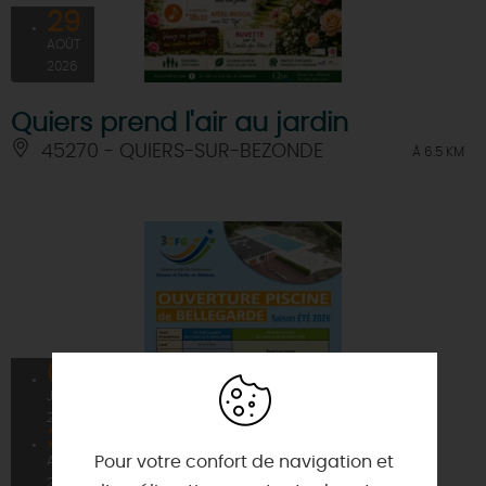
29
AOÛT
2026
Quiers prend l'air au jardin
45270 - QUIERS-SUR-BEZONDE
À 6.5 KM
04
À PARTIR DE
3,5€
JUIL
2026
30
Pour votre confort de navigation et
AOÛT
2026