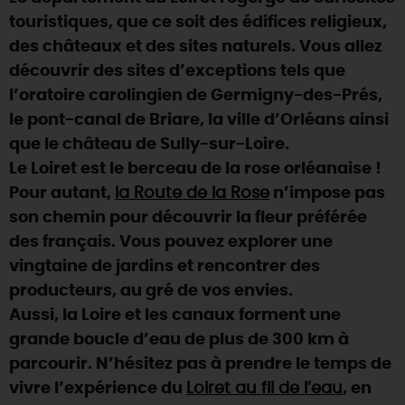
touristiques, que ce soit des édifices religieux,
DEMAIN
des châteaux et des sites naturels. Vous allez
découvrir des sites d’exceptions tels que
l’oratoire carolingien de Germigny-des-Prés,
CE WEEK-END
le pont-canal de Briare, la ville d’Orléans ainsi
que le château de Sully-sur-Loire.
CETTE SEMAINE
Le Loiret est le berceau de la rose orléanaise !
Pour autant,
la Route de la Rose
n’impose pas
son chemin pour découvrir la fleur préférée
TOUT L'AGENDA
des français. Vous pouvez explorer une
vingtaine de jardins et rencontrer des
producteurs, au gré de vos envies.
Aussi, la Loire et les canaux forment une
grande boucle d’eau de plus de 300 km à
parcourir. N’hésitez pas à prendre le temps de
vivre l’expérience du
Loiret au fil de l’eau
, en