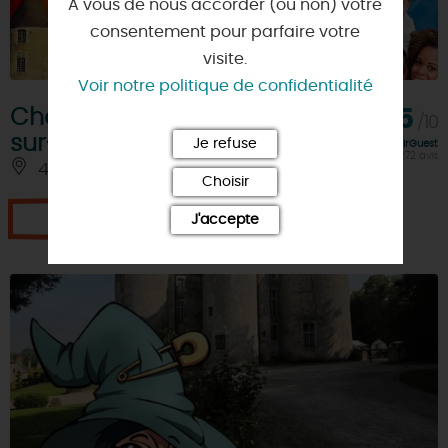
A vous de nous accorder (ou non) votre
consentement pour parfaire votre
visite.
Voir notre politique de confidentialité
Château-Parc de Meung-
9,5
/10
sur-Loire
Je refuse
Note FairGuest
calculée sur 1272 avis
45130 - MEUNG-SUR-LOIRE
À 2.5 KM
Choisir
Je réserve
J'accepte