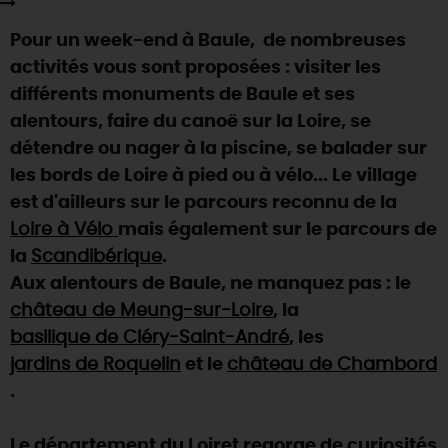
SE REPÉRER,
SE DÉPLACER
Visites
gourmandes
et
créatives
Des vacances auprès des animaux 🐎
Pour un week-end à Baule, de nombreuses
Vins et
vignobles
TOUTES LES ACTIVITÉS
INFOS &
SERVICES
(re)Découvrir les coulisses de la Faïencerie de
activités vous sont proposées : visiter les
Chic,
une aire de pique-nique
Gien !
différents monuments de Baule et ses
Par ici les
guinguettes
RÉSERVER
MAINTENANT
Expérimenter
les parcours Baludik
🕵️
alentours, faire du canoë sur la Loire, se
Que rapporter du Loiret ?
détendre ou nager à la piscine, se balader sur
La Route des
Métiers d'Art
Une saison de festivals 🎉
les bords de Loire à pied ou à vélo... Le village
TOUT L'ART DE VIVRE
est d'ailleurs sur le parcours reconnu de la
Rendez-vous de la nature en 2026
Loire à Vélo
mais également sur le parcours de
Des sorties en famille dans le Loiret !
la
Scandibérique
.
Programme des animations "Loiret au fil de l'eau"
Aux alentours de Baule, ne manquez pas : le
2026
château de Meung-sur-Loire
, la
Où sortir ?
basilique de Cléry-Saint-André
, les
jardins de Roquelin
et le
château de Chambord
.
AUJOURD'HUI
Le département du Loiret regorge de curiosités