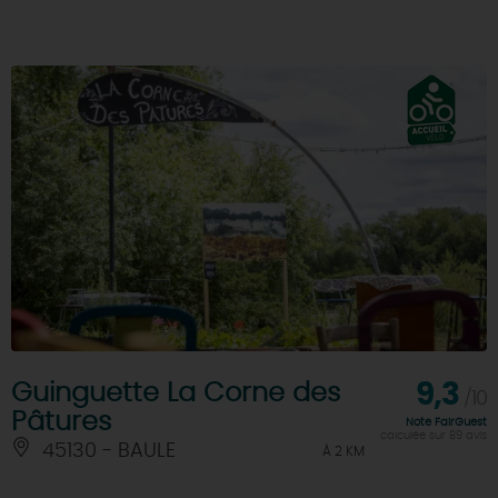
Guinguette La Corne des
9,3
/10
Pâtures
Note FairGuest
calculée sur 89 avis
45130 - BAULE
À 2 KM