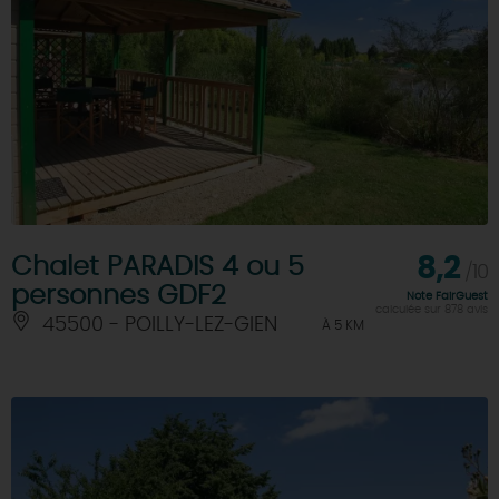
Chalet PARADIS 4 ou 5
8,2
/10
personnes GDF2
Note FairGuest
calculée sur 878 avis
45500 - POILLY-LEZ-GIEN
À 5 KM