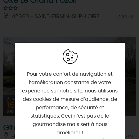
Gîte Le Grand Pozoir
45360 - SAINT-FIRMIN-SUR-LOIRE
À 5.5 KM
Pour votre confort de navigation et
l’amélioration constante de votre
expérience sur notre site, nous utilisons
des cookies de mesure d’audience, de
À PARTIR DE
1652€
performance, de sécurité et
SEMAINE (MEUBLÉ)
statistiques. Ceci n’est pas de la
gourmandise mais sert à nous
Gîtes Le Pozoir
améliorer !
45360 - SAINT-FIRMIN-SUR-LOIRE
À 5.5 KM