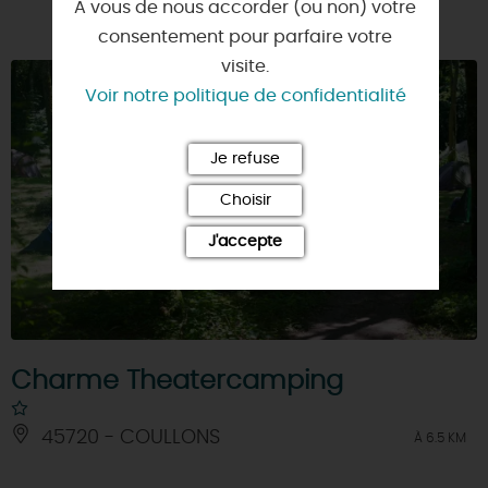
A vous de nous accorder (ou non) votre
consentement pour parfaire votre
visite.
Voir notre politique de confidentialité
Je refuse
Choisir
J'accepte
Charme Theatercamping
45720 - COULLONS
À 6.5 KM