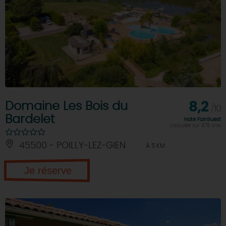
Domaine Les Bois du
8,2
/10
Bardelet
Note FairGuest
calculée sur 878 avis
45500 - POILLY-LEZ-GIEN
À 5 KM
Je réserve