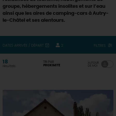
groupe, hébergements insolites et sur l’eau
DEMAIN
ainsi que les aires de camping-cars à Autry-
le-Châtel et ses alentours.
CE WEEK-END
DATES ARRIVÉE / DÉPART
2
FILTRES
CETTE SEMAINE
18
TRI PAR
AUTOUR
PROXIMITÉ
DE MOI
résultats
TOUT L'AGENDA