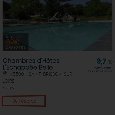
À PARTIR DE
89€
2 PERSONNES
Chambres d'Hôtes
9,7
/10
L'Echappée Belle
Note FairGuest
calculée sur 78 avis
45500 - SAINT-BRISSON-SUR-
LOIRE
À 7.5 KM
Je réserve