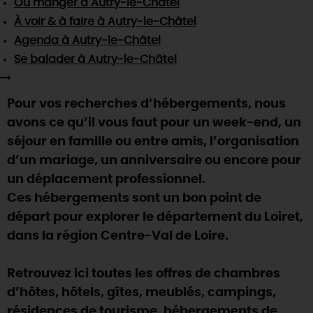
Où manger
à Autry-le-Châtel
SE REPÉRER,
SE DÉPLACER
Visites
gourmandes
et
créatives
Des vacances auprès des animaux 🐎
À voir & à faire
à Autry-le-Châtel
Vins et
vignobles
TOUTES LES ACTIVITÉS
INFOS &
SERVICES
Agenda
à Autry-le-Châtel
(re)Découvrir les coulisses de la Faïencerie de
Chic,
une aire de pique-nique
Gien !
Se balader
à Autry-le-Châtel
Par ici les
guinguettes
RÉSERVER
MAINTENANT
Expérimenter
les parcours Baludik
🕵️
Que rapporter du Loiret ?
Pour vos recherches d’hébergements, nous
La Route des
Métiers d'Art
Une saison de festivals 🎉
avons ce qu’il vous faut pour un week-end, un
TOUT L'ART DE VIVRE
séjour en famille ou entre amis, l’organisation
Rendez-vous de la nature en 2026
d’un mariage, un anniversaire ou encore pour
Des sorties en famille dans le Loiret !
un déplacement professionnel.
Programme des animations "Loiret au fil de l'eau"
Ces hébergements sont un bon point de
2026
départ pour explorer le département du Loiret,
Où sortir ?
dans la région Centre-Val de Loire.
Retrouvez ici toutes les offres de chambres
AUJOURD'HUI
d’hôtes, hôtels, gîtes, meublés, campings,
résidences de tourisme, hébergements de