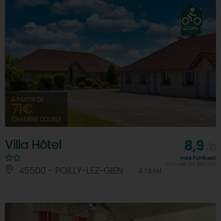
À PARTIR DE
71€
CHAMBRE DOUBLE
Villa Hôtel
8,9
/10
Note FairGuest
calculée sur 997 avis
45500 - POILLY-LEZ-GIEN
À 7.5 KM