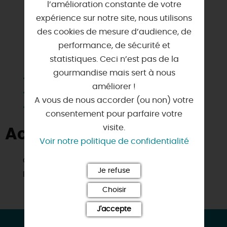
l’amélioration constante de votre
expérience sur notre site, nous utilisons
des cookies de mesure d’audience, de
performance, de sécurité et
SERVICES & ÉQUIPEMENTS
statistiques. Ceci n’est pas de la
gourmandise mais sert à nous
Animaux acceptés
améliorer !
Parking
A vous de nous accorder (ou non) votre
Wifi
consentement pour parfaire votre
visite.
Activités à proximité
Voir notre politique de confidentialité
Golf
Je refuse
Pêche
Choisir
J'accepte
CONTACT & LOCALISATION