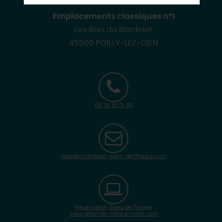
Emplacements classiques n°1
Les Bois du Bardelet
45500 POILLY-LEZ-GIEN
09 78 35 01 65
resa@chambres-gites-de-france.com
Réservation Gîtes de France
www.gites-de-france-loiret.com