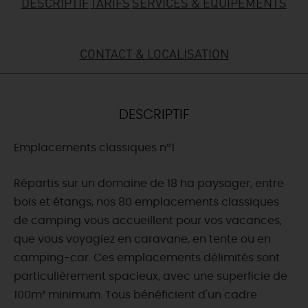
DESCRIPTIF
TARIFS
SERVICES & ÉQUIPEMENTS
DEMAIN
CONTACT & LOCALISATION
CE WEEK-END
DESCRIPTIF
CETTE SEMAINE
Emplacements classiques n°1
TOUT L'AGENDA
Répartis sur un domaine de 18 ha paysager, entre
bois et étangs, nos 80 emplacements classiques
de camping vous accueillent pour vos vacances,
que vous voyagiez en caravane, en tente ou en
camping-car. Ces emplacements délimités sont
particulièrement spacieux, avec une superficie de
100m² minimum. Tous bénéficient d'un cadre