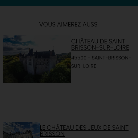
| Map data ©
Leaflet
OpenStreetMap contributors
×
+
Itinéraire vers
POILLY-LEZ-GIEN
-
VOUS AIMEREZ AUSSI
CHÂTEAU DE SAINT-
BRISSON-SUR-LOIRE
45500 - SAINT-BRISSON-
SUR-LOIRE
LE CHÂTEAU DES JEUX DE SAINT
BRISSON