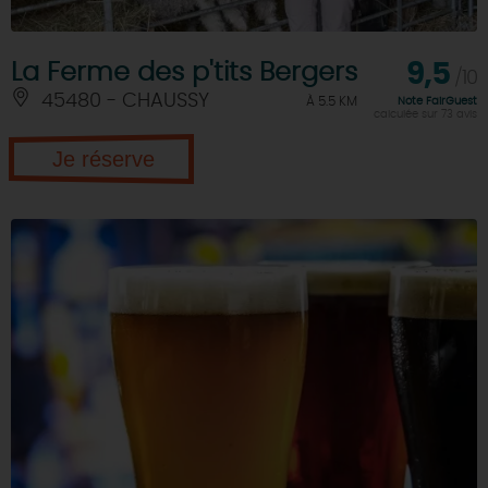
La Ferme des p'tits Bergers
9,5
/10
45480 - CHAUSSY
À 5.5 KM
Note FairGuest
calculée sur 73 avis
Je réserve