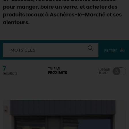
pour manger, boire un verre, et acheter des
DEMAIN
produits locaux à Aschères-le-Marché et ses
alentours.
CE WEEK-END
MOTS CLÉS
FILTRES
CETTE SEMAINE
7
TRI PAR
AUTOUR
PROXIMITÉ
DE MOI
résultats
TOUT L'AGENDA