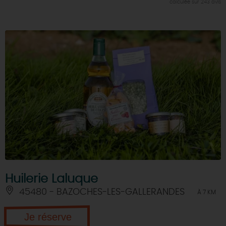
calculée sur 243 avis
Huilerie Laluque
45480 - BAZOCHES-LES-GALLERANDES
À 7 KM
Je réserve