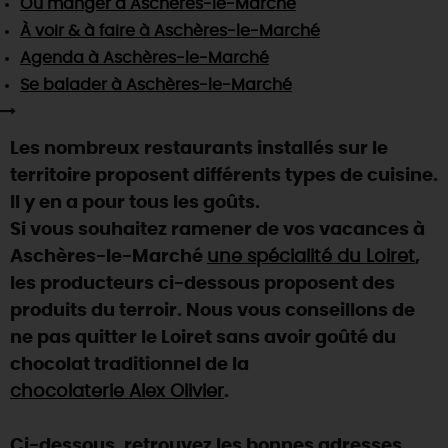
Où manger
à Aschères-le-Marché
SE REPÉRER,
SE DÉPLACER
Visites
gourmandes
et
créatives
Des vacances auprès des animaux 🐎
À voir & à faire
à Aschères-le-Marché
Vins et
vignobles
TOUTES LES ACTIVITÉS
INFOS &
SERVICES
Agenda
à Aschères-le-Marché
(re)Découvrir les coulisses de la Faïencerie de
Chic,
une aire de pique-nique
Gien !
Se balader
à Aschères-le-Marché
Par ici les
guinguettes
RÉSERVER
MAINTENANT
Expérimenter
les parcours Baludik
🕵️
Que rapporter du Loiret ?
Les nombreux restaurants installés sur le
La Route des
Métiers d'Art
Une saison de festivals 🎉
territoire proposent différents types de cuisine.
TOUT L'ART DE VIVRE
Il y en a pour tous les goûts.
Rendez-vous de la nature en 2026
Si vous souhaitez ramener de vos vacances à
Des sorties en famille dans le Loiret !
Aschères-le-Marché
une spécialité du Loiret
,
Programme des animations "Loiret au fil de l'eau"
les producteurs ci-dessous proposent des
2026
produits du terroir. Nous vous conseillons de
Où sortir ?
ne pas quitter le Loiret sans avoir goûté du
chocolat traditionnel de la
chocolaterie Alex Olivier
.
AUJOURD'HUI
Ci-dessous, retrouvez les bonnes adresses