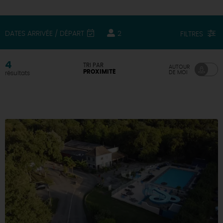
DEMAIN
DATES ARRIVÉE / DÉPART
2
FILTRES
CE WEEK-END
4
TRI PAR
AUTOUR
PROXIMITÉ
DE MOI
résultats
CETTE SEMAINE
TOUT L'AGENDA