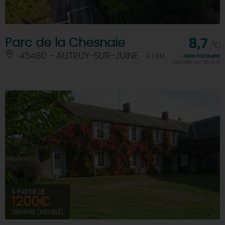
Parc de la Chesnaie
8,7
/10
45480 - AUTRUY-SUR-JUINE
À 3 KM
Note FairGuest
calculée sur 65 avis
À PARTIR DE
1200€
SEMAINE (MEUBLÉ)