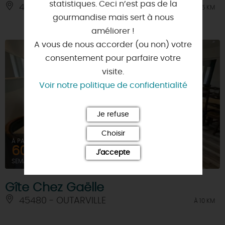
statistiques. Ceci n’est pas de la
45480 - ERCEVILLE
À 4.5 KM
gourmandise mais sert à nous
améliorer !
A vous de nous accorder (ou non) votre
consentement pour parfaire votre
visite.
Voir notre politique de confidentialité
Je refuse
Choisir
À PARTIR DE
601,8€
J'accepte
SEMAINE (MEUBLÉ)
Gîte Chez Gaëlle
45480 - OUTARVILLE
À 10 KM