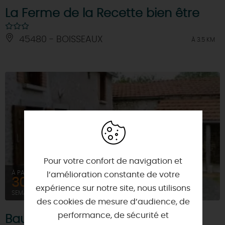
La Ferme de la Recette bien être
45480 - BOISSEAUX
À 3.5 KM
Pour votre confort de navigation et
À PARTIR DE
l’amélioration constante de votre
300€
expérience sur notre site, nous utilisons
SEMAINE (MEUBLÉ)
des cookies de mesure d’audience, de
performance, de sécurité et
Baudreville