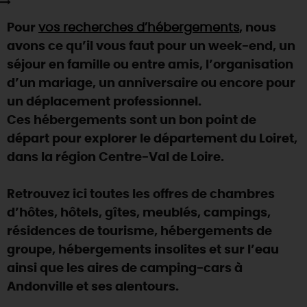
SE REPÉRER,
SE DÉPLACER
Visites
gourmandes
et
créatives
Des vacances auprès des animaux 🐎
Pour
vos recherches d’hébergements
, nous
Vins et
vignobles
TOUTES LES ACTIVITÉS
INFOS &
SERVICES
(re)Découvrir les coulisses de la Faïencerie de
avons ce qu’il vous faut pour un week-end, un
Chic,
une aire de pique-nique
Gien !
séjour en famille ou entre amis, l’organisation
Par ici les
guinguettes
RÉSERVER
MAINTENANT
Expérimenter
les parcours Baludik
🕵️
d’un mariage, un anniversaire ou encore pour
Que rapporter du Loiret ?
un déplacement professionnel.
La Route des
Métiers d'Art
Une saison de festivals 🎉
Ces hébergements sont un bon point de
TOUT L'ART DE VIVRE
départ pour explorer le département du Loiret,
Rendez-vous de la nature en 2026
dans la région Centre-Val de Loire.
Des sorties en famille dans le Loiret !
Programme des animations "Loiret au fil de l'eau"
Retrouvez ici toutes les offres de chambres
2026
d’hôtes, hôtels, gîtes, meublés, campings,
Où sortir ?
résidences de tourisme, hébergements de
groupe, hébergements insolites et sur l’eau
ainsi que les aires de camping-cars à
AUJOURD'HUI
Andonville et ses alentours.