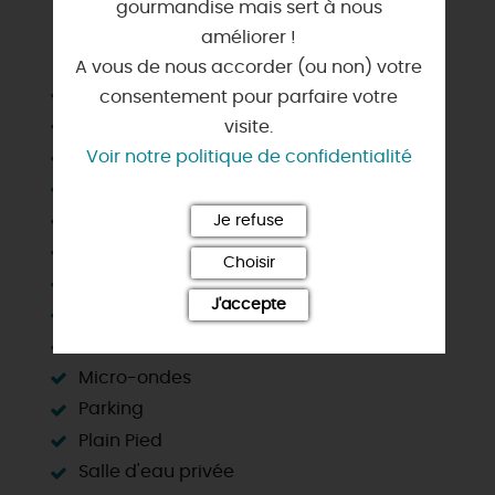
gourmandise mais sert à nous
améliorer !
SERVICES & ÉQUIPEMENTS
A vous de nous accorder (ou non) votre
Barbecue
consentement pour parfaire votre
Chauffage
visite.
Voir notre politique de confidentialité
Congélateur
Draps et linges compris
Habitation indépendante
Je refuse
Jardin indépendant
Choisir
Lave linge privatif
J'accepte
Lave vaisselle
Matériel enfant
Micro-ondes
Parking
Plain Pied
Salle d'eau privée