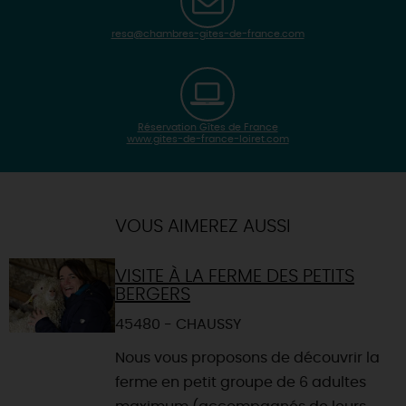
resa@chambres-gites-de-france.com
Réservation Gîtes de France
www.gites-de-france-loiret.com
| Map data ©
Leaflet
OpenStreetMap contributors
×
+
Itinéraire vers
OUTARVILLE
-
VOUS AIMEREZ AUSSI
VISITE À LA FERME DES PETITS
BERGERS
45480 - CHAUSSY
Nous vous proposons de découvrir la
ferme en petit groupe de 6 adultes