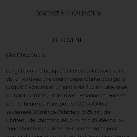
DEMAIN
CONTACT & LOCALISATION
CE WEEK-END
DESCRIPTIF
Gîte Chez Gaëlle
CETTE SEMAINE
Longère calme typique entièrement rénové sans
vis-à-vis avec une cour indépendante pour garer
TOUT L'AGENDA
jusqu'à 3 voitures et un jardin de 200 m². Gîte situé
au nord du Loiret, limite avec l'Essonne et l'Eure et
Loir, à 1 heure de Paris par la N20 ou l'A10, à
seulement 20 min de Pithiviers, à 25 min du
Château de Chamerolles, à 45 min d'Orléans... Si
vous cherchez le calme de la campagne pour