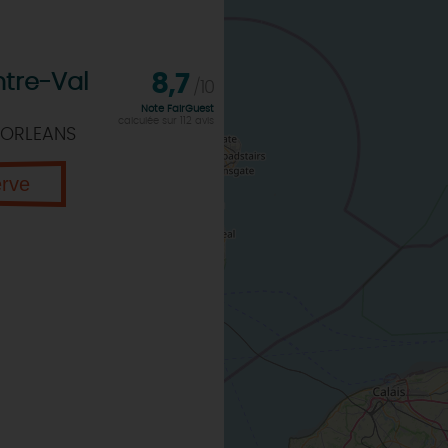
tre-Val
8,7
/10
Note FairGuest
calculée sur 112 avis
 ORLEANS
erve