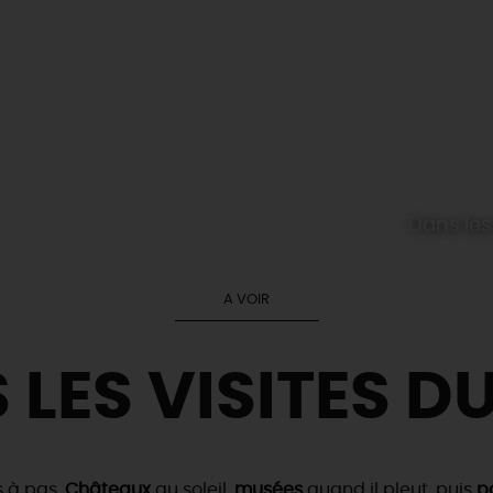
Dans les
A VOIR
 LES VISITES DU
s à pas.
Châteaux
au soleil,
musées
quand il pleut, puis
pa