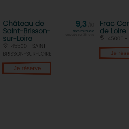
Château de
9,3
Frac Cen
/10
Saint-Brisson-
de Loire
Note FairGuest
calculée sur 361 avis
sur-Loire
45000 -
45500 - SAINT-
Je rés
BRISSON-SUR-LOIRE
Je réserve