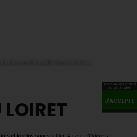
 jardins de Roquelin ©Les Coflocs
AddToAny (share)
est désactivé.
J'ACCEPTE
 LOIRET
rcs et jardins
pour souffler. Autour d’Orléans,