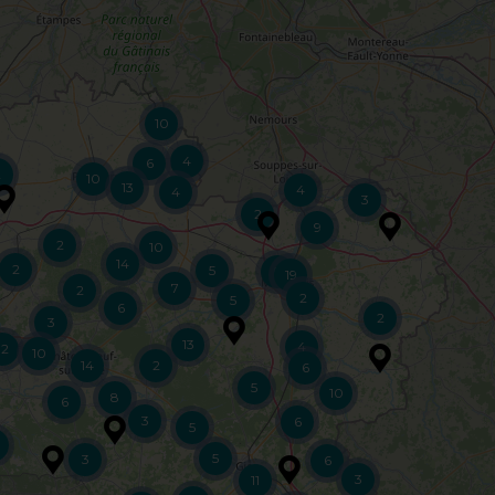
10
4
6
2
10
13
4
4
3
2
9
2
10
14
2
5
5
19
7
2
2
5
6
2
3
13
4
12
10
14
2
6
5
10
8
6
3
6
5
5
3
6
3
11