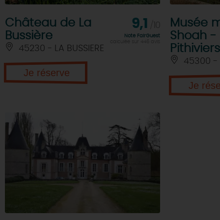
Château de La
9,1
Musée m
/10
Bussière
Shoah -
Note FairGuest
calculée sur 446 avis
Pithiviers
45230 - LA BUSSIERE
45300 - 
Je réserve
Je rés