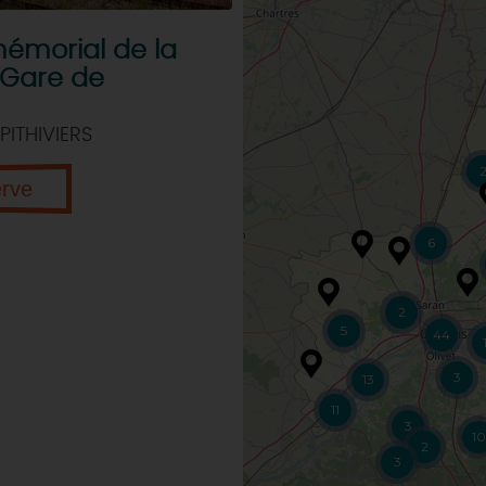
émorial de la
 Gare de
PITHIVIERS
erve
6
2
5
44
3
13
11
3
10
2
3