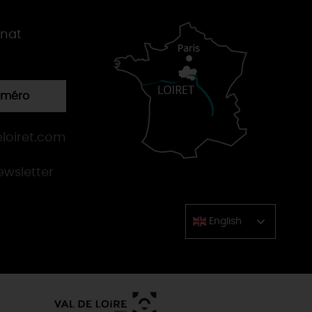
gnat
numéro
loiret.com
newsletter
English
Chinese