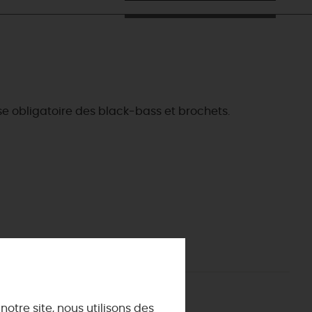
e obligatoire des black-bass et brochets.
ES INCONTOURNABLES
ADE IN LOIRET
cines
AUJOURD'HUI
Les musées d'Orléans et du Loiret
 s'amuser cet été
INFOS &
SERVICES
La forêt d'Orléans
La Sologne
Offices de tourisme
DEMAIN
otre site, nous utilisons des