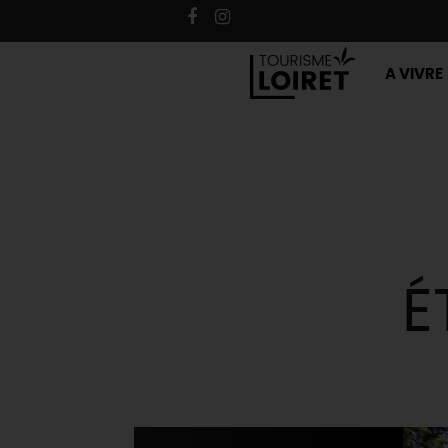
A VIVRE
É