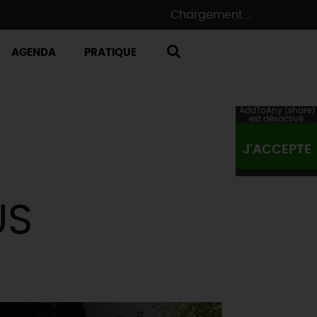
Chargement ...
AGENDA
PRATIQUE
RECHERCHE
AddToAny (share)
est désactivé.
J'ACCEPTE
US