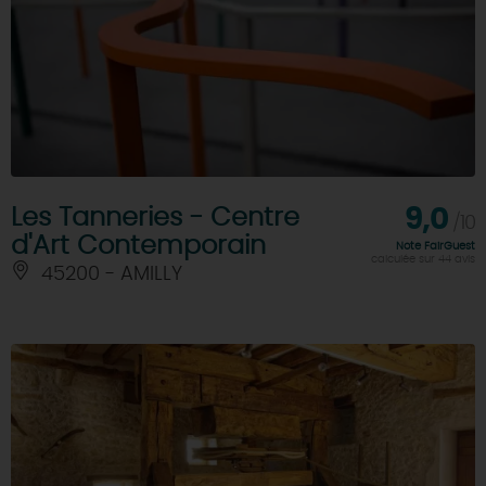
Les Tanneries - Centre
9,0
/10
d'Art Contemporain
Note FairGuest
calculée sur 44 avis
45200 - AMILLY