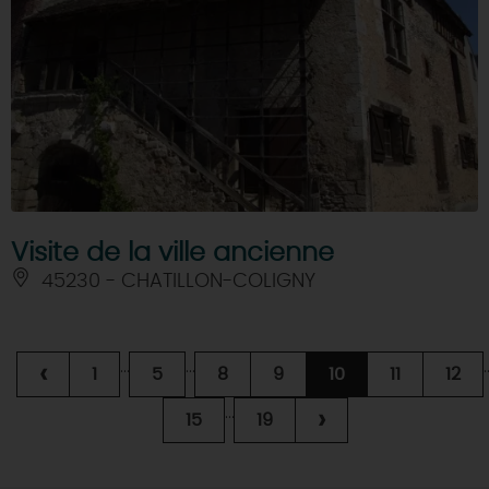
Visite de la ville ancienne
45230 - CHATILLON-COLIGNY
...
...
.
‹
1
5
8
9
10
11
12
...
›
15
19