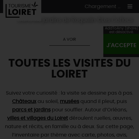
Chargement ...
Dans les jardins de Roquelin ©Les Coflocs
AddToAny (share)
est désactivé.
A VOIR
J'ACCEPTE
ON A TESTÉ
POUR VOUS
TOUTES LES VISITES DU
HÉBERGEMENTS
VOS
ENVIES
LOIRET
CULTURE
HÉBERGEMENTS
LES INCONTOURNABLES
MADE IN LOIRET
INSOLITES
EN MODE
CIRCUITS
& BALADES
NATURE
Suivez votre curiosité : la visite se dessine pas à pas.
RÉSERVER
MAINTENANT
Où manger
Châteaux
au soleil,
musées
quand il pleut, puis
TOUS À
L'EAU !
VILLES & VILLAGES
Maîtres
parcs et jardins
restaurateurs
pour souffler. Autour d’Orléans,
A NE PAS
RATER
EN MODE
NATURE
& AVENTURE
Nos
villes et villages du Loiret
marchés
déroulent ruelles, œuvres,
Téléchargez le Guide de l'été 2026 🤽🌞
TOUTES LES VISITES
nature et récits, en famille ou à deux. Sur cette page,
Artistes et Artisans d'Art
TOURISME &
HANDICAP
...ET
AUSSI
Avis de fraicheur ici pour éviter la chaleur 🥵
Nos
l’inventaire par thème avec carte, photos, avis,
spécialités du terroir
et
producteurs