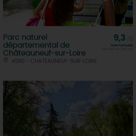
Parc naturel
9,3
/10
départemental de
Note FairGuest
calculée sur 245 avis
Châteauneuf-sur-Loire
45110 - CHATEAUNEUF-SUR-LOIRE