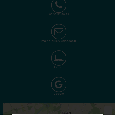
02 38 92 40 22
mairie.lorris@wanadoo.fr
lorris.fr
Google
+