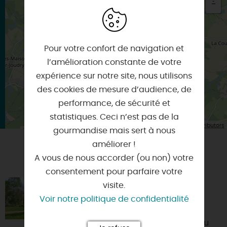
-
×
Itinéraire vers
LORRIS
Pour votre confort de navigation et
l’amélioration constante de votre
expérience sur notre site, nous utilisons
des cookies de mesure d’audience, de
performance, de sécurité et
statistiques. Ceci n’est pas de la
| Map data ©
Leaflet
OpenStreetMap contributors
gourmandise mais sert à nous
améliorer !
A vous de nous accorder (ou non) votre
VOUS AIMEREZ AUSSI
consentement pour parfaire votre
visite.
LA MAISON DU PONT DE BOIS
Voir notre politique de confidentialité
45260 - CHATENOY
Maison de charme à 400 mètres du