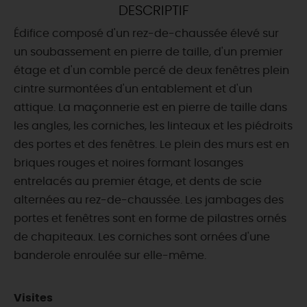
DESCRIPTIF
DEMAIN
Édifice composé d'un rez-de-chaussée élevé sur
un soubassement en pierre de taille, d'un premier
étage et d'un comble percé de deux fenêtres plein
CE WEEK-END
cintre surmontées d'un entablement et d'un
attique. La maçonnerie est en pierre de taille dans
les angles, les corniches, les linteaux et les piédroits
CETTE SEMAINE
des portes et des fenêtres. Le plein des murs est en
briques rouges et noires formant losanges
entrelacés au premier étage, et dents de scie
TOUT L'AGENDA
alternées au rez-de-chaussée. Les jambages des
portes et fenêtres sont en forme de pilastres ornés
de chapiteaux. Les corniches sont ornées d'une
banderole enroulée sur elle-même.
Visites