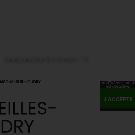
Etang des Bois © C.Cardon - TL
MAISONS-SUR-JOUDRY
AddToAny (share)
est désactivé.
J'ACCEPTE
EILLES-
UDRY