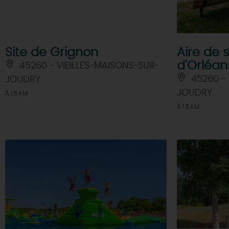
Site de Grignon
Aire de 
d'Orléan
45260 - VIEILLES-MAISONS-SUR-
45260 - 
JOUDRY
JOUDRY
À 1.5 KM
À 1.5 KM