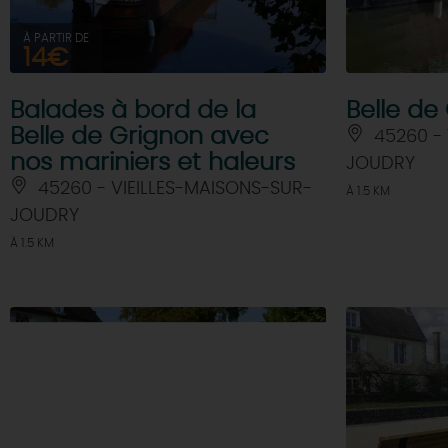
À PARTIR DE
14€
Balades à bord de la
Belle de
Belle de Grignon avec
45260 - 
nos mariniers et haleurs
JOUDRY
45260 - VIEILLES-MAISONS-SUR-
À 1.5 KM
JOUDRY
À 1.5 KM