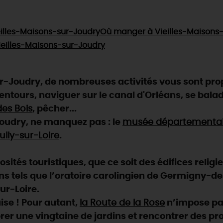
illes-Maisons-sur-Joudry
Où manger
à Vieilles-Maisons
ieilles-Maisons-sur-Joudry
-Joudry, de nombreuses activités vous sont prop
ntours, naviguer sur le canal d'Orléans, se balad
es Bois
, pêcher...
oudry, ne manquez pas : le
musée départemental d
lly-sur-Loire
.
ités touristiques, que ce soit des édifices religi
ns tels que l’oratoire carolingien de Germigny-des-
ur-Loire.
aise ! Pour autant,
la Route de la Rose
n’impose pas
rer une vingtaine de jardins et rencontrer des pr