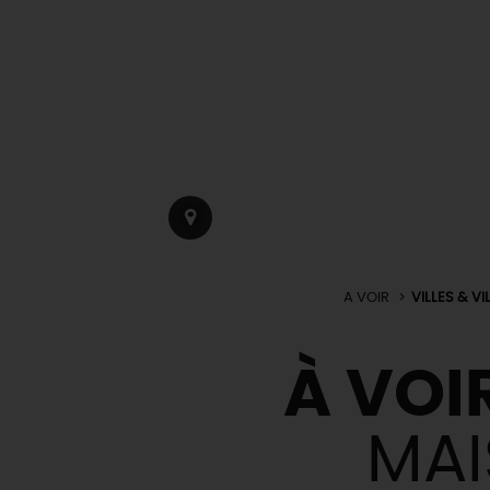
A VOIR
VILLES & V
À VOIR
MAI