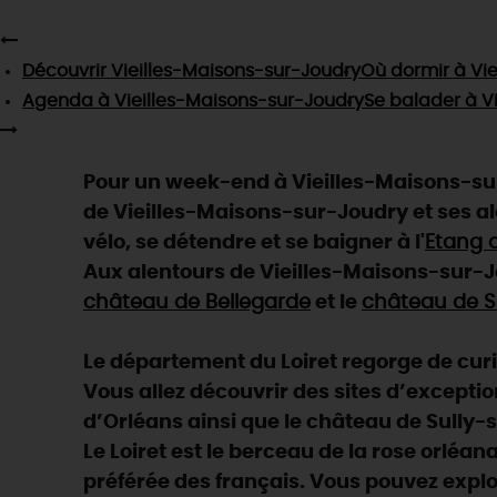
Découvrir
Vieilles-Maisons-sur-Joudry
Où dormir
à Vie
Agenda
à Vieilles-Maisons-sur-Joudry
Se balader
à V
Pour un week-end à Vieilles-Maisons-sur
de Vieilles-Maisons-sur-Joudry et ses ale
vélo, se détendre et se baigner à l'
Etang d
Aux alentours de Vieilles-Maisons-sur-J
château de Bellegarde
et le
château de Su
Le département du Loiret regorge de curios
Vous allez découvrir des sites d’exceptio
d’Orléans ainsi que le château de Sully-s
Le Loiret est le berceau de la rose orléan
préférée des français. Vous pouvez explo