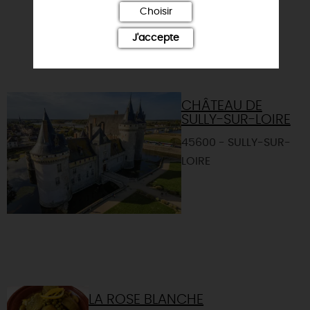
Choisir
l'itinéraire cyclable " La ...
J'accepte
CHÂTEAU DE
SULLY-SUR-LOIRE
45600 - SULLY-SUR-
LOIRE
LA ROSE BLANCHE