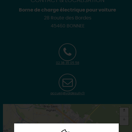
CONTACT & LOCALISATION
Borne de charge électrique pour voiture
28 Route des Bordes
45460 BONNEE
02 38 35 05 58
accueil@valdesully.fr
+
-
×