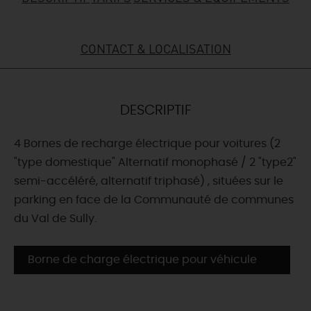
DEMAIN
CONTACT & LOCALISATION
CE WEEK-END
DESCRIPTIF
CETTE SEMAINE
4 Bornes de recharge électrique pour voitures (2
"type domestique" Alternatif monophasé / 2 "type2"
semi-accéléré, alternatif triphasé) , situées sur le
TOUT L'AGENDA
parking en face de la Communauté de communes
du Val de Sully.
Borne de charge électrique pour véhicule