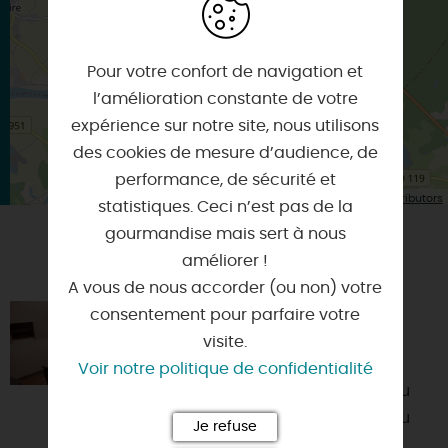
Itinéraire vers
BONNEE
Pour votre confort de navigation et
l’amélioration constante de votre
expérience sur notre site, nous utilisons
des cookies de mesure d’audience, de
performance, de sécurité et
| Map data ©
Leaflet
OpenStreetMap contributors
statistiques. Ceci n’est pas de la
gourmandise mais sert à nous
améliorer !
VOUS AIMEREZ AUSSI
A vous de nous accorder (ou non) votre
consentement pour parfaire votre
L'APPART DE SULLY
visite.
45600 - SULLY-SUR-LOIRE
Voir notre politique de confidentialité
Charmant appartement proche du
Fleuve royal, au calme ; à 500 m du
Je refuse
château de Sully-sur-Loire et de