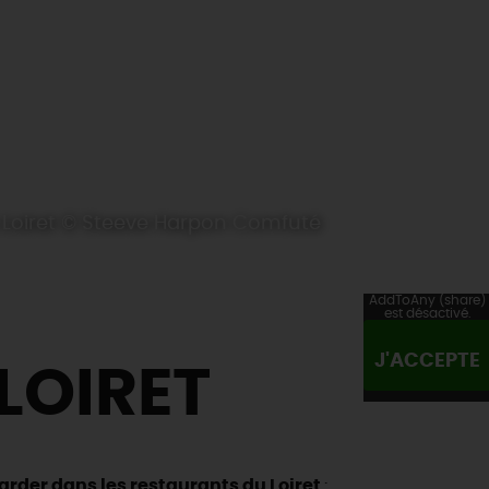
 Loiret © Steeve Harpon Comfuté
AddToAny (share)
est désactivé.
J'ACCEPTE
LOIRET
ttarder dans les restaurants du Loiret
: