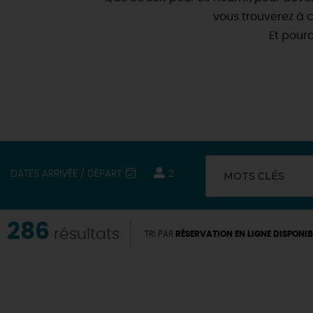
vous trouverez à 
Et pour
DATES ARRIVÉE / DÉPART
2
MOTS CLÉS
286
résultats
TRI PAR
RÉSERVATION EN LIGNE DISPONIB