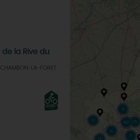
de la Rive du
 CHAMBON-LA-FORET
3
2
13
80
4
7
27