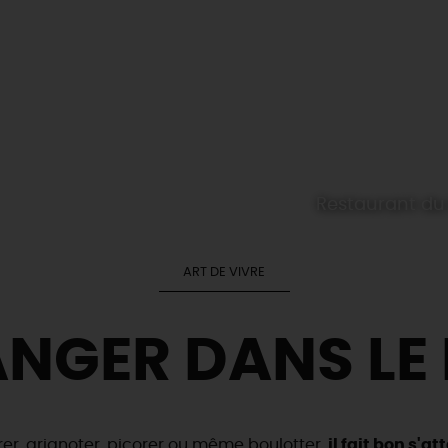
Restaurant du
ART DE VIVRE
NGER DANS LE 
rer, grignoter, picorer ou même boulotter,
il fait bon s'a