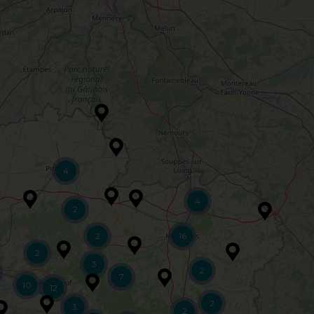
4
4
2
2
16
2
3
2
7
10
12
2
3
2