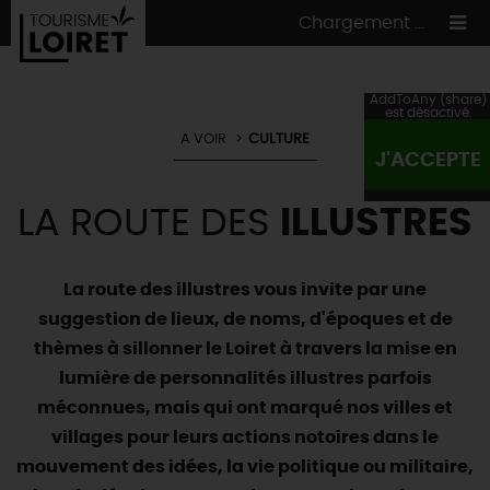
Chargement ...
AddToAny (share)
est désactivé.
A VOIR
CULTURE
J'ACCEPTE
ON A TESTÉ
POUR VOUS
LA ROUTE DES
ILLUSTRES
HÉBERGEMENTS
VOS
ENVIES
CULTURE
HÉBERGEMENTS
LES INCONTOURNABLES
MADE IN LOIRET
La route des illustres vous invite par une
INSOLITES
EN MODE
CIRCUITS
& BALADES
NATURE
suggestion de lieux, de noms, d'époques et de
thèmes à sillonner le Loiret à travers la mise en
RÉSERVER
MAINTENANT
Où manger
TOUS À
L'EAU !
VILLES & VILLAGES
lumière de personnalités illustres parfois
Maîtres
restaurateurs
A NE PAS
RATER
méconnues, mais qui ont marqué nos villes et
EN MODE
NATURE
& AVENTURE
Nos
marchés
Téléchargez le Guide de l'été 2026 🤽🌞
villages pour leurs actions notoires dans le
TOUTES LES VISITES
Artistes et Artisans d'Art
TOURISME &
HANDICAP
...ET
AUSSI
mouvement des idées, la vie politique ou militaire,
Avis de fraicheur ici pour éviter la chaleur 🥵
Nos
spécialités du terroir
et
producteurs