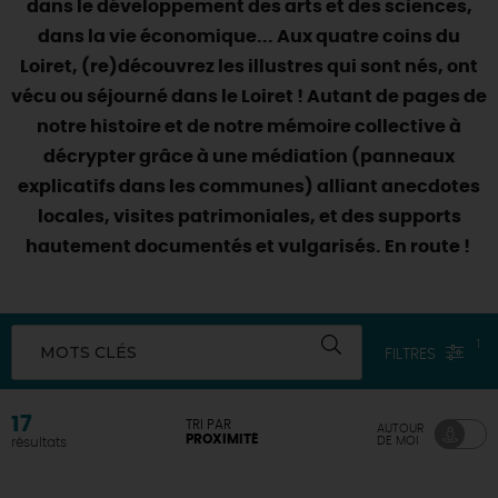
dans le développement des arts et des sciences,
SE REPÉRER,
SE DÉPLACER
Visites
gourmandes
et
créatives
Des vacances auprès des animaux 🐎
dans la vie économique... Aux quatre coins du
Vins et
vignobles
TOUTES LES ACTIVITÉS
INFOS &
SERVICES
Loiret, (re)découvrez les illustres qui sont nés, ont
(re)Découvrir les coulisses de la Faïencerie de
Chic,
une aire de pique-nique
Gien !
vécu ou séjourné dans le Loiret ! Autant de pages de
Par ici les
guinguettes
RÉSERVER
MAINTENANT
notre histoire et de notre mémoire collective à
Expérimenter
les parcours Baludik
🕵️
Que rapporter du Loiret ?
décrypter grâce à une médiation (panneaux
La Route des
Métiers d'Art
Une saison de festivals 🎉
explicatifs dans les communes) alliant anecdotes
TOUT L'ART DE VIVRE
locales, visites patrimoniales, et des supports
Rendez-vous de la nature en 2026
hautement documentés et vulgarisés. En route !
Des sorties en famille dans le Loiret !
Programme des animations "Loiret au fil de l'eau"
2026
1
MOTS CLÉS
FILTRES
Où sortir ?
17
TRI PAR
AUTOUR
PROXIMITÉ
DE MOI
résultats
AUJOURD'HUI