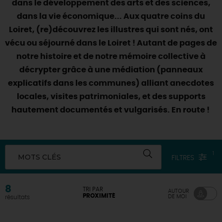
dans le développement des arts et des sciences,
SE REPÉRER,
SE DÉPLACER
Visites
gourmandes
et
créatives
Des vacances auprès des animaux 🐎
dans la vie économique... Aux quatre coins du
Vins et
vignobles
TOUTES LES ACTIVITÉS
INFOS &
SERVICES
Loiret, (re)découvrez les illustres qui sont nés, ont
(re)Découvrir les coulisses de la Faïencerie de
Chic,
une aire de pique-nique
Gien !
vécu ou séjourné dans le Loiret ! Autant de pages de
Par ici les
guinguettes
RÉSERVER
MAINTENANT
notre histoire et de notre mémoire collective à
Expérimenter
les parcours Baludik
🕵️
Que rapporter du Loiret ?
décrypter grâce à une médiation (panneaux
La Route des
Métiers d'Art
Une saison de festivals 🎉
explicatifs dans les communes) alliant anecdotes
TOUT L'ART DE VIVRE
locales, visites patrimoniales, et des supports
Rendez-vous de la nature en 2026
hautement documentés et vulgarisés. En route !
Des sorties en famille dans le Loiret !
Programme des animations "Loiret au fil de l'eau"
2026
1
MOTS CLÉS
FILTRES
Où sortir ?
8
TRI PAR
AUTOUR
PROXIMITÉ
DE MOI
résultats
AUJOURD'HUI