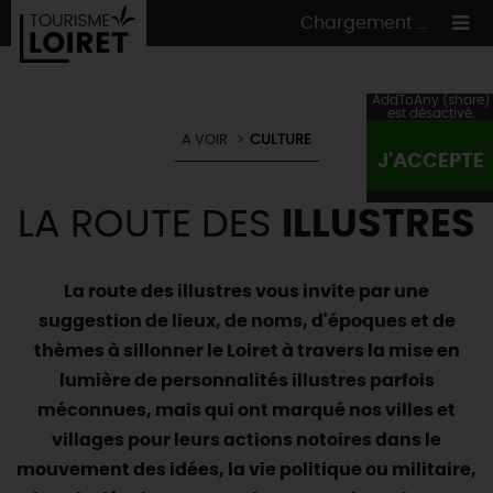
Chargement ...
AddToAny (share)
est désactivé.
A VOIR
CULTURE
J'ACCEPTE
ON A TESTÉ
POUR VOUS
LA ROUTE DES
ILLUSTRES
HÉBERGEMENTS
VOS
ENVIES
CULTURE
HÉBERGEMENTS
LES INCONTOURNABLES
MADE IN LOIRET
La route des illustres vous invite par une
INSOLITES
EN MODE
CIRCUITS
& BALADES
NATURE
suggestion de lieux, de noms, d'époques et de
thèmes à sillonner le Loiret à travers la mise en
RÉSERVER
MAINTENANT
Où manger
TOUS À
L'EAU !
VILLES & VILLAGES
lumière de personnalités illustres parfois
Maîtres
restaurateurs
A NE PAS
RATER
méconnues, mais qui ont marqué nos villes et
EN MODE
NATURE
& AVENTURE
Nos
marchés
Téléchargez le Guide de l'été 2026 🤽🌞
villages pour leurs actions notoires dans le
TOUTES LES VISITES
Artistes et Artisans d'Art
TOURISME &
HANDICAP
...ET
AUSSI
mouvement des idées, la vie politique ou militaire,
Avis de fraicheur ici pour éviter la chaleur 🥵
Nos
spécialités du terroir
et
producteurs