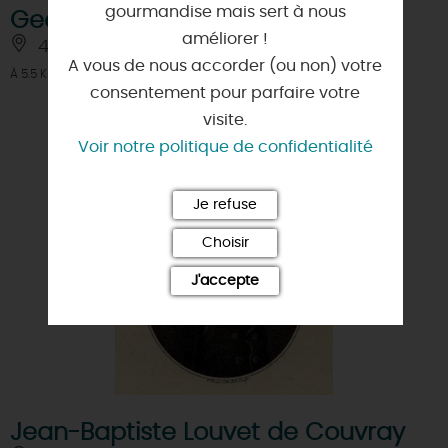
gourmandise mais sert à nous
Georges Séguy
améliorer !
45260 - VIEILLES-MAISONS-SUR-JOUDRY
A vous de nous accorder (ou non) votre
À 5.5 KM DE LORRIS
consentement pour parfaire votre
visite.
Voir notre politique de confidentialité
Je refuse
Choisir
J'accepte
Jean-Baptiste Louvet de Couvray