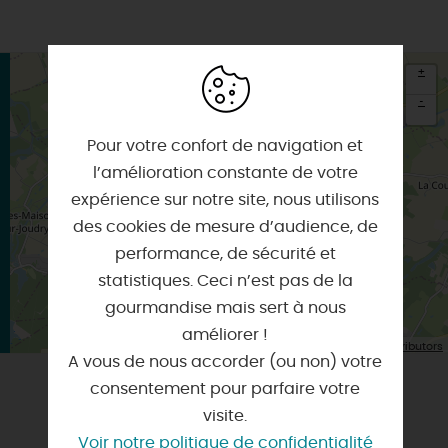
+
-
×
Pour votre confort de navigation et
Itinéraire vers
LORRIS
l’amélioration constante de votre
expérience sur notre site, nous utilisons
des cookies de mesure d’audience, de
performance, de sécurité et
statistiques. Ceci n’est pas de la
gourmandise mais sert à nous
améliorer !
| Map data ©
Leaflet
OpenStreetMap contributors
A vous de nous accorder (ou non) votre
consentement pour parfaire votre
VOUS AIMEREZ AUSSI
visite.
Voir notre politique de confidentialité