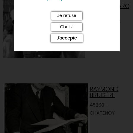
COLONEL MARC
O’NEILL
Je refuse
45260 - LORRIS
Choisir
J'accepte
RAYMOND
BRUGÈRE
45260 -
CHATENOY