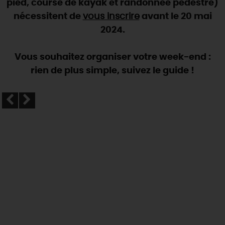
pied, course de kayak et randonnée pédestre)
nécessitent de
vous inscrire
avant le 20 mai
DEMAIN
2024.
CE WEEK-END
Vous souhaitez organiser votre week-end :
rien de plus simple, suivez le guide !
CETTE SEMAINE
TOUT L'AGENDA