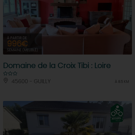
À PARTIR DE
996€
SEMAINE (MEUBLÉ)
Domaine de la Croix Tibi : Loire
45600 - GUILLY
À 8.5 KM