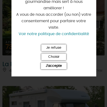
gourmandise mais sert à nous
améliorer !
A vous de nous accorder (ou non) votre
consentement pour parfaire votre
visite.
Voir notre politique de confidentialité
À PARTIR DE
731,6€
Je refuse
SEMAINE (MEUBLÉ)
Choisir
La Rossignolière
J'accepte
45530 - VITRY-AUX-LOGES
À 7 KM