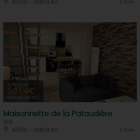
45150 - JARGEAU
À 7.5 KM
À PARTIR DE
507,4€
SEMAINE (MEUBLÉ)
Maisonnette de la Pataudière
45150 - JARGEAU
À 7.5 KM