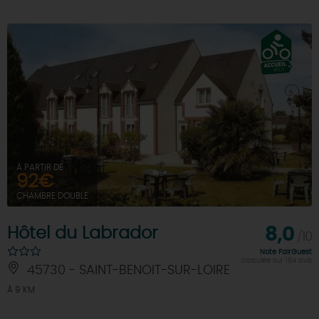
À PARTIR DE
92€
CHAMBRE DOUBLE
Hôtel du Labrador
8,0
/10
Note FairGuest
calculée sur 164 avis
45730 - SAINT-BENOIT-SUR-LOIRE
À 9 KM