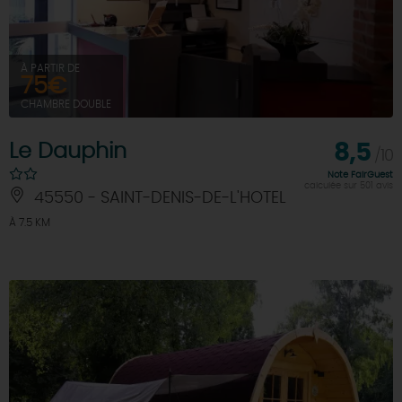
À PARTIR DE
75€
CHAMBRE DOUBLE
Le Dauphin
8,5
/10
Note FairGuest
calculée sur 501 avis
45550 - SAINT-DENIS-DE-L'HOTEL
À 7.5 KM