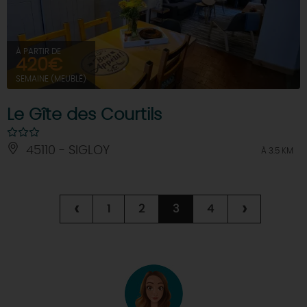
À PARTIR DE
420€
SEMAINE (MEUBLÉ)
Le Gîte des Courtils
45110 - SIGLOY
À 3.5 KM
‹
›
1
2
3
4