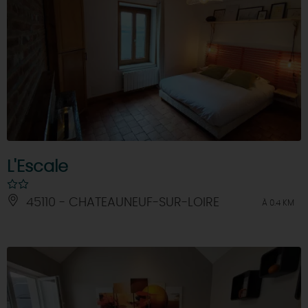
L'Escale
45110 - CHATEAUNEUF-SUR-LOIRE
À 0.4 KM