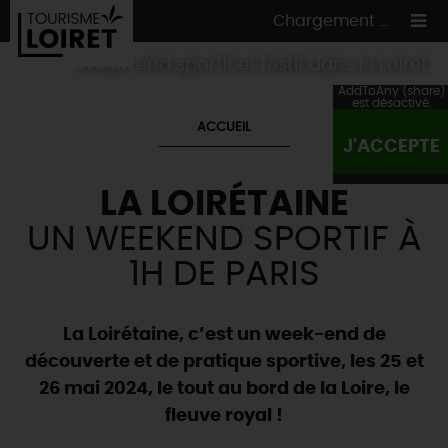
Chargement ...
Week-end sportif et festif dans le Loiret
AddToAny (share)
est désactivé.
ACCUEIL
J'ACCEPTE
ON A TESTÉ
POUR VOUS
LA LOIRÉTAINE
HÉBERGEMENTS
VOS
ENVIES
UN WEEKEND SPORTIF À
CULTURE
HÉBERGEMENTS
LES INCONTOURNABLES
MADE IN LOIRET
1H DE PARIS
INSOLITES
EN MODE
CIRCUITS
& BALADES
NATURE
RÉSERVER
MAINTENANT
Où manger
TOUS À
L'EAU !
La Loirétaine, c’est un week-end de
VILLES & VILLAGES
Maîtres
restaurateurs
découverte et de pratique sportive, les 25 et
A NE PAS
RATER
EN MODE
NATURE
& AVENTURE
Nos
marchés
26 mai 2024, le tout au bord de la Loire, le
Téléchargez le Guide de l'été 2026 🤽🌞
TOUTES LES VISITES
Artistes et Artisans d'Art
TOURISME &
HANDICAP
fleuve royal !
...ET
AUSSI
Avis de fraicheur ici pour éviter la chaleur 🥵
Nos
spécialités du terroir
et
producteurs