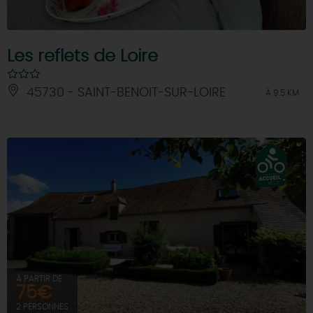
Les reflets de Loire
45730 - SAINT-BENOIT-SUR-LOIRE
À 9.5 KM
À PARTIR DE
75€
2 PERSONNES