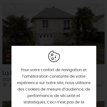
À PARTIR DE
450€
SEMAINE (MEUBLÉ)
Pour votre confort de navigation et
La Maison Blanche
l’amélioration constante de votre
expérience sur notre site, nous utilisons
45110 - CHATEAUNEUF-SUR-LOIRE
À 1.5 KM
des cookies de mesure d’audience, de
performance, de sécurité et
statistiques. Ceci n’est pas de la