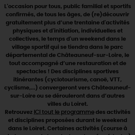
SE REPÉRER,
SE DÉPLACER
Visites
gourmandes
et
créatives
L'occasion pour tous, public familial et sportifs
Des vacances auprès des animaux 🐎
Vins et
vignobles
TOUTES LES ACTIVITÉS
confirmés, de tous les âges, de (re)découvrir
INFOS &
SERVICES
(re)Découvrir les coulisses de la Faïencerie de
Chic,
une aire de pique-nique
gratuitement plus d’une trentaine d'activités
Gien !
Par ici les
guinguettes
physiques et d'initiation, individuelles et
RÉSERVER
MAINTENANT
Expérimenter
les parcours Baludik
🕵️
Que rapporter du Loiret ?
collectives, le temps d'un weekend dans le
La Route des
Métiers d'Art
village sportif qui se tiendra dans le parc
Une saison de festivals 🎉
départemental de Châteauneuf-sur-Loire, le
TOUT L'ART DE VIVRE
Rendez-vous de la nature en 2026
tout accompagné d’une restauration et de
spectacles ! Des disciplines sportives
Des sorties en famille dans le Loiret !
itinérantes (cyclotourisme, canoë, VTT,
Programme des animations "Loiret au fil de l'eau"
cyclisme,...) convergeront vers Châteauneuf-
2026
sur-Loire ou se dérouleront dans d’autres
Où sortir ?
villes du Loiret.
Retrouvez
ICI tout le programme
des activités
et disciplines proposées durant le weekend
AUJOURD'HUI
dans le Loiret. Certaines activités (course à