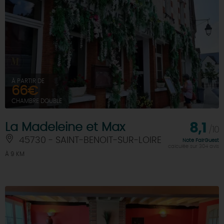
À PARTIR DE
66€
CHAMBRE DOUBLE
La Madeleine et Max
8,1
/10
45730 - SAINT-BENOIT-SUR-LOIRE
Note FairGuest
calculée sur 304 avis
À 9 KM