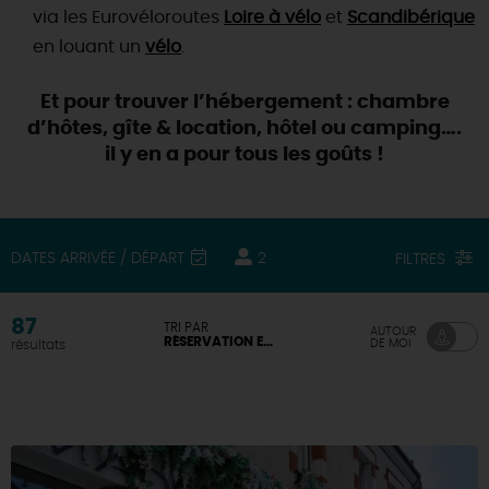
via les Eurovéloroutes
Loire à vélo
et
Scandibérique
en louant un
vélo
.
Et pour trouver l’hébergement : chambre
d’hôtes, gîte & location, hôtel ou camping….
il y en a pour tous les goûts !
DATES ARRIVÉE / DÉPART
2
FILTRES
87
TRI PAR
AUTOUR
RÉSERVATION EN LIGNE DISPONIBLE
DE MOI
résultats