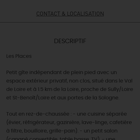
DEMAIN
CONTACT & LOCALISATION
CE WEEK-END
DESCRIPTIF
Les Places
CETTE SEMAINE
Petit gîte indépendant de plein pied avec un
espace extérieur privatif, non clos, situé dans le Val
TOUT L'AGENDA
de Loire et à 1.5 km de la Loire, proche de Sully/Loire
et St-Benoît/Loire et aux portes de la Sologne.
Tout en rez-de-chaussée : - une cuisine séparée
(évier, réfrigérateur, gazinière, lave-linge, cafetière
à filtre, bouilloire, grille-pain). - un petit salon
(canapé convertible, table basse, TV), - une