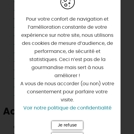
Chauffage
Draps et linges compris
Habitation indépendante
Pour votre confort de navigation et
Jardin indépendant
l’amélioration constante de votre
expérience sur notre site, nous utilisons
Lave linge privatif
des cookies de mesure d’audience, de
Matériel enfant
performance, de sécurité et
Micro-ondes
statistiques. Ceci n’est pas de la
Parking
gourmandise mais sert à nous
Plain Pied
améliorer !
Salle d'eau privée
A vous de nous accorder (ou non) votre
Télévision
consentement pour parfaire votre
Wifi
visite.
Voir notre politique de confidentialité
Activités à proximité
Je refuse
Golf