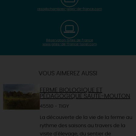
resa@chambres-gites-de-france.com
Réservation Gîtes de France
www.gites-de-france-loiret.com
| Map data ©
Leaflet
OpenStreetMap contributors
×
+
Itinéraire vers
GUILLY
-
VOUS AIMEREZ AUSSI
FERME BIOLOGIQUE ET
PÉDAGOGIQUE SAUTE-MOUTON
45510 - TIGY
La découverte de la vie de la ferme au
rythme des saisons au travers de la
visite d'élevage, du sentier de