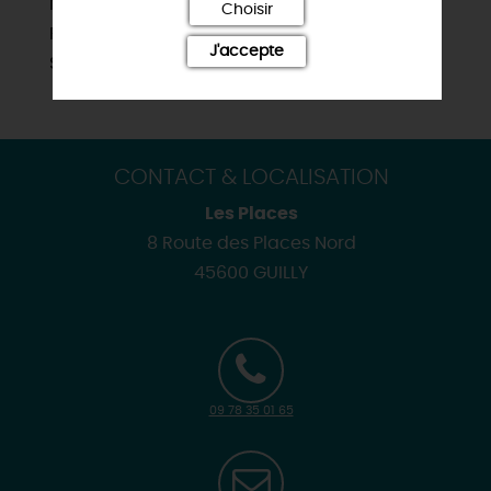
Nautisme
Choisir
Pêche
J'accepte
Sites de visites
CONTACT & LOCALISATION
Les Places
8 Route des Places Nord
45600 GUILLY
09 78 35 01 65