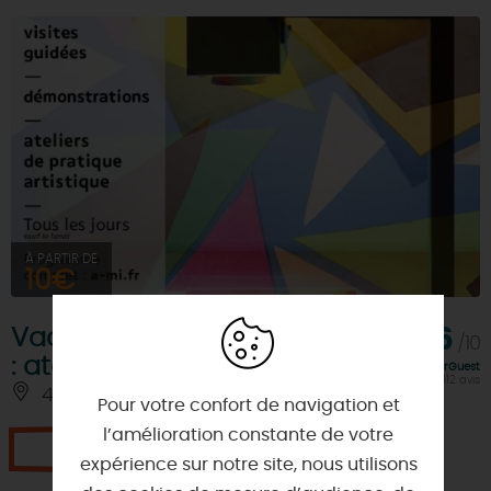
À PARTIR DE
10€
Vacances scolaires à l'AMI
9,6
/10
: ateliers, visites, quizz...
Note FairGuest
calculée sur 112 avis
45330 - LE MALESHERBOIS
Pour votre confort de navigation et
l’amélioration constante de votre
Je réserve
expérience sur notre site, nous utilisons