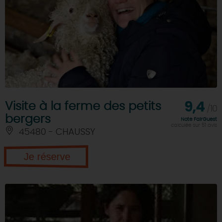
Visite à la ferme des petits
9,4
/10
bergers
Note FairGuest
calculée sur 51 avis
45480 - CHAUSSY
Je réserve