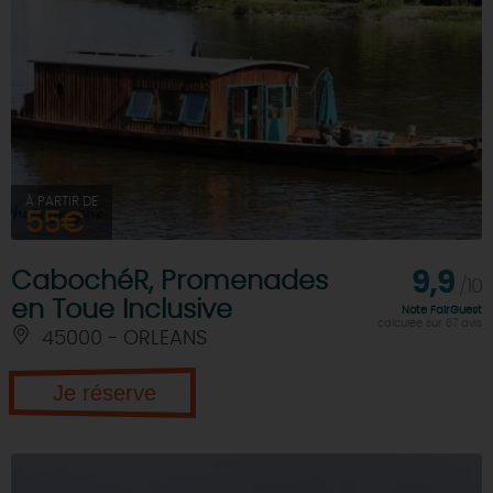
À PARTIR DE
55€
CabochéR, Promenades
9,9
/10
en Toue Inclusive
Note FairGuest
calculée sur 67 avis
45000 - ORLEANS
Je réserve