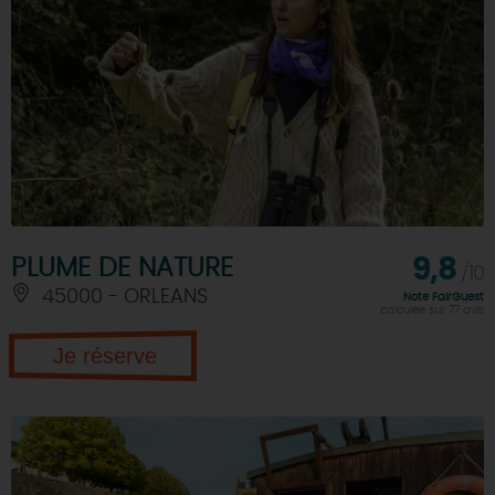
PLUME DE NATURE
9,8
/10
45000 - ORLEANS
Note FairGuest
calculée sur 77 avis
Je réserve