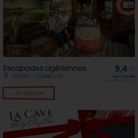
À PARTIR DE
19€
Escapades Ligériennes
9,4
/10
45800 - COMBLEUX
Note FairGuest
calculée sur 37 avis
Je réserve