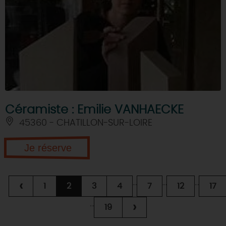
Céramiste : Emilie VANHAECKE
45360 - CHATILLON-SUR-LOIRE
Je réserve
...
...
...
‹
1
2
3
4
7
12
17
...
›
19