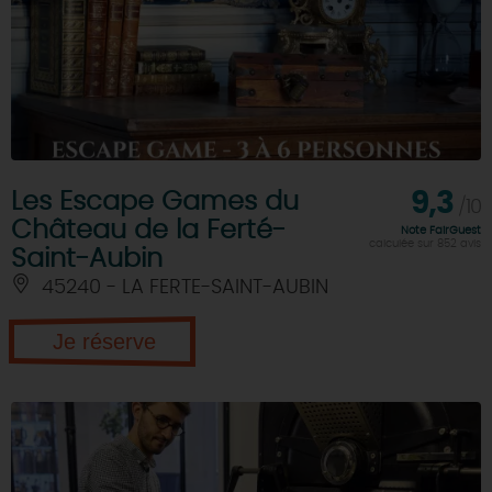
Les Escape Games du
9,3
/10
Château de la Ferté-
Note FairGuest
calculée sur 852 avis
Saint-Aubin
45240 - LA FERTE-SAINT-AUBIN
Je réserve