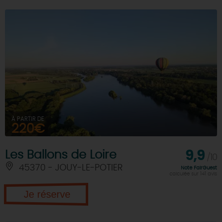
À PARTIR DE
220€
Les Ballons de Loire
9,9
/10
45370 - JOUY-LE-POTIER
Note FairGuest
calculée sur 141 avis
Je réserve