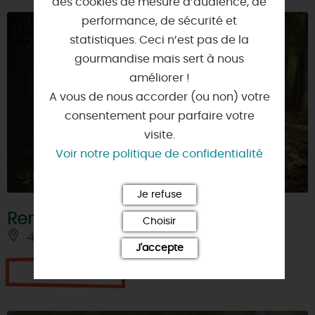
des cookies de mesure d’audience, de
performance, de sécurité et
statistiques. Ceci n’est pas de la
gourmandise mais sert à nous
améliorer !
A vous de nous accorder (ou non) votre
consentement pour parfaire votre
visite.
Voir notre politique de confidentialité
Je refuse
Rencontre avec les arbres
Choisir
45340 - NIBELLE
J'accepte
Je réserve