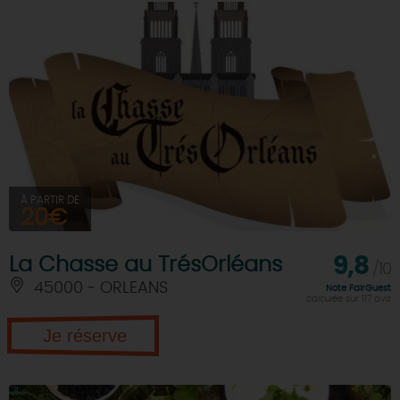
À PARTIR DE
20€
La Chasse au TrésOrléans
9,8
/10
45000 - ORLEANS
Note FairGuest
calculée sur 117 avis
Je réserve