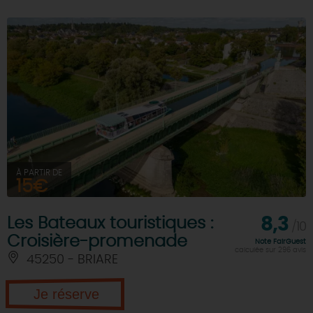
DEMAIN
CE WEEK-END
CETTE SEMAINE
À PARTIR DE
15€
TOUT L'AGENDA
Les Bateaux touristiques :
8,3
/10
Croisière-promenade
Note FairGuest
calculée sur 296 avis
45250 - BRIARE
Je réserve