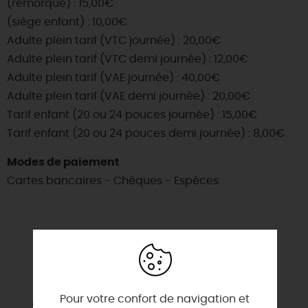
(remorque) : 15,00€
(siège enfant) : 10,00€
Adulte plein tarif (VTC journée) : 20,00€
Adulte plein tarif (VTC demi journée) : 12,00€
Adulte plein tarif (VAE journée) : 40,00€
Adulte plein tarif (VAE demi journée) : 20,00€
Tarif enfant (20 ou 24 pouces journée) : 15,00€
Tarif enfant (20 ou 24 pouces demi journée) : 8,00€
Modes de paiement
Cartes bancaires - Chèques - Espèces
SERVICES & ÉQUIPEMENTS
Pour votre confort de navigation et
Accueil de groupes (3 à 12 personnes)