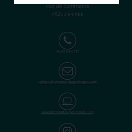
Port de commerce
45250 BRIARE
06 45 04 62 17
contact@lamaisondupontcanal.com
www.lamaisondupontcanal.com