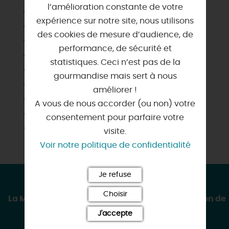
l’amélioration constante de votre
Aire de pique-nique
expérience sur notre site, nous utilisons
Animation
des cookies de mesure d’audience, de
Animaux acceptés
performance, de sécurité et
Boutiques
statistiques. Ceci n’est pas de la
Parking
gourmandise mais sert à nous
Parking autocar
améliorer !
Restauration sur place
A vous de nous accorder (ou non) votre
Sanitaires
consentement pour parfaire votre
Station gonflage
visite.
Voir notre politique de confidentialité
Je refuse
CONTACT & LOCALISATION
Choisir
La Maison du Pont Canal - Location et réparation de
vélos
J'accepte
7 quai Mazoyer