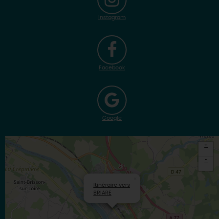
Instagram
Facebook
Google
+
-
×
Itinéraire vers
BRIARE