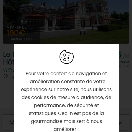
À PARTIR DE
150€
CHAMBRE DOUBLE
Le Domaine des Roches
8,6
/10
Hôtel & Cottages
Note FairGuest
calculée sur 1031 avis
Pour votre confort de navigation et
45250 - BRIARE
À 0.8 KM DE BRIARE
l’amélioration constante de votre
expérience sur notre site, nous utilisons
des cookies de mesure d’audience, de
performance, de sécurité et
statistiques. Ceci n’est pas de la
gourmandise mais sert à nous
Mon hôtel
améliorer !