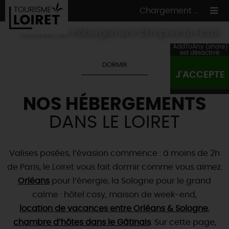
Chargement ...
Trouver un hébergement ©Empreinte Hotel
AddToAny (share)
est désactivé.
DORMIR
J'ACCEPTE
ON A TESTÉ
POUR VOUS
NOS HÉBERGEMENTS
HÉBERGEMENTS
VOS
ENVIES
DANS LE LOIRET
CULTURE
HÉBERGEMENTS
LES INCONTOURNABLES
MADE IN LOIRET
INSOLITES
EN MODE
CIRCUITS
& BALADES
NATURE
Valises posées, l’évasion commence : à moins de 2h
RÉSERVER
MAINTENANT
de Paris, le Loiret vous fait dormir comme vous aimez.
Où manger
TOUS À
L'EAU !
VILLES & VILLAGES
Maîtres
Orléans
restaurateurs
pour l’énergie, la Sologne pour le grand
A NE PAS
RATER
EN MODE
NATURE
& AVENTURE
Nos
marchés
calme : hôtel cosy, maison de week-end,
Téléchargez le Guide de l'été 2026 🤽🌞
TOUTES LES VISITES
Artistes et Artisans d'Art
location de vacances entre Orléans & Sologne
,
TOURISME &
HANDICAP
...ET
AUSSI
Avis de fraicheur ici pour éviter la chaleur 🥵
Nos
chambre d’hôtes dans le Gâtinais
spécialités du terroir
et
producteurs
. Sur cette page,