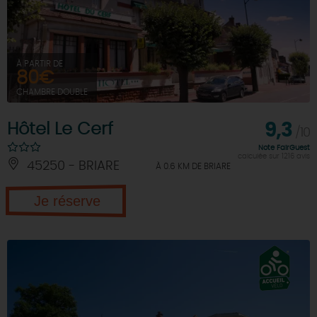
DEMAIN
À PARTIR DE
80€
CE WEEK-END
CHAMBRE DOUBLE
Hôtel Le Cerf
9,3
CETTE SEMAINE
/10
Note FairGuest
calculée sur 1216 avis
45250 - BRIARE
À 0.6 KM DE BRIARE
TOUT L'AGENDA
Je réserve