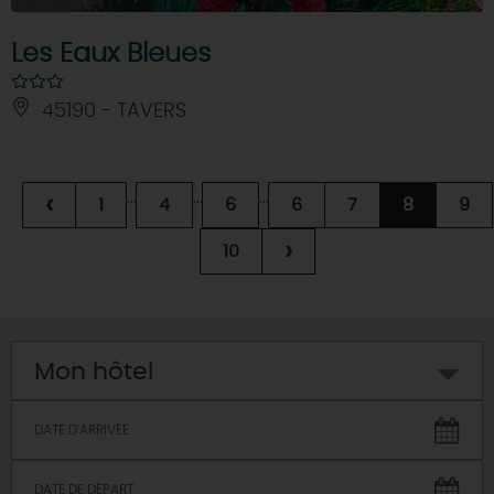
Les Eaux Bleues
45190 - TAVERS
...
...
...
‹
1
4
6
6
7
8
9
›
10
Mon hôtel