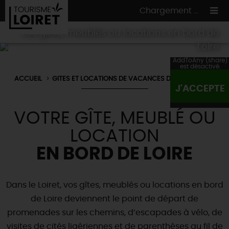
Chargement ...
Les gîtes, meublés ou locations en bord de
Loire
AddToAny (share)
est désactivé.
ACCUEIL
GITES ET LOCATIONS DE VACANCES DANS LE LOIRET
ON A TESTÉ
POUR VOUS
J'ACCEPTE
HÉBERGEMENTS
VOS
ENVIES
VOTRE GÎTE, MEUBLÉ OU
CULTURE
HÉBERGEMENTS
LES INCONTOURNABLES
MADE IN LOIRET
LOCATION
INSOLITES
EN MODE
CIRCUITS
& BALADES
NATURE
EN BORD DE LOIRE
RÉSERVER
MAINTENANT
Où manger
TOUS À
L'EAU !
VILLES & VILLAGES
Maîtres
restaurateurs
Dans le Loiret, vos gîtes, meublés ou locations en bord
A NE PAS
RATER
EN MODE
NATURE
& AVENTURE
Nos
marchés
de Loire deviennent le point de départ de
Téléchargez le Guide de l'été 2026 🤽🌞
TOUTES LES VISITES
Artistes et Artisans d'Art
TOURISME &
HANDICAP
promenades sur les chemins, d’escapades à vélo, de
...ET
AUSSI
Avis de fraicheur ici pour éviter la chaleur 🥵
Nos
spécialités du terroir
et
producteurs
visites de cités ligériennes et de parenthèses au fil de