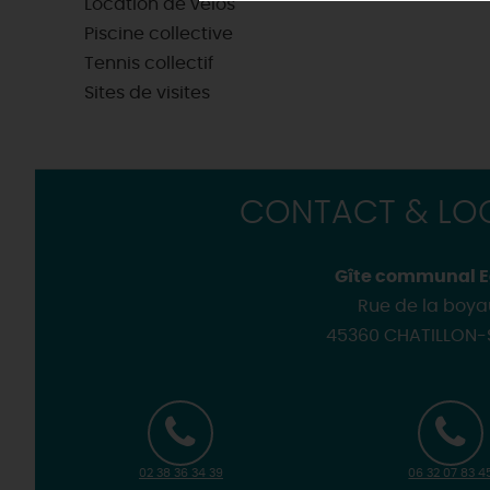
Location de vélos
Où sortir ?
Les
visites de villes et de
Golfs
Piscine collective
Les visites accompagnées 
Motorisés
Tennis collectif
Loir'Etape, pour visiter l
H
Sites de visites
CONTACT & LOC
Gîte communal E
Rue de la boya
45360 CHATILLON-
02 38 36 34 39
06 32 07 83 4