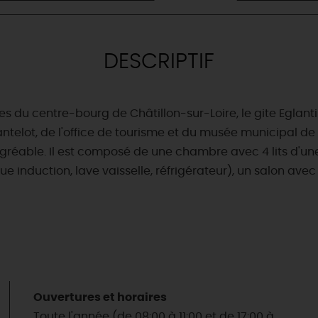
DESCRIPTIF
s du centre-bourg de Châtillon-sur-Loire, le gite Eglant
antelot, de l'office de tourisme et du musée municipal de l
t agréable. Il est composé de une chambre avec 4 lits d'u
 induction, lave vaisselle, réfrigérateur), un salon avec 
Ouvertures et horaires
Toute l'année (de 08:00 à 11:00 et de 17:00 à