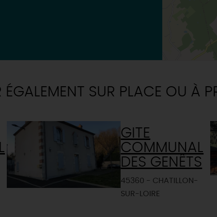
R ÉGALEMENT SUR PLACE OU À P
GITE
L
COMMUNAL
DES GENÊTS
45360 - CHATILLON-
SUR-LOIRE