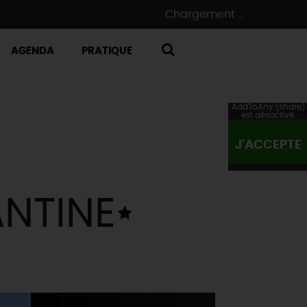
Chargement ...
AGENDA
PRATIQUE
RECHERCHE
AddToAny (share)
est désactivé.
J'ACCEPTE
NTINE