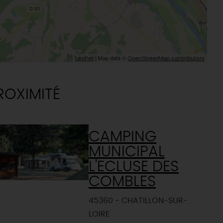
| Map data ©
Leaflet
OpenStreetMap contributors
ROXIMITÉ
CAMPING
MUNICIPAL
L'ECLUSE DES
COMBLES
45360 - CHATILLON-SUR-
LOIRE