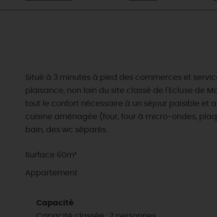
Situé à 3 minutes à pied des commerces et service
plaisance, non loin du site classé de l'Ecluse de M
tout le confort nécessaire à un séjour paisible e
cuisine aménagée (four, four à micro-ondes, plaque
bain, des wc séparés.
Surface 60m²
Appartement
Capacité
Capacité classée : 7 personnes.