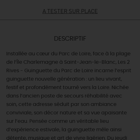
A TESTER SUR PLACE
DEMAIN
CE WEEK-END
DESCRIPTIF
Installée au cœur du Parc de Loire, face à la plage
CETTE SEMAINE
de l’Île Charlemagne à Saint-Jean-le-Blanc, Les 2
Rives - Guinguette du Parc de Loire incarne l’esprit
guinguette nouvelle génération : un lieu vivant,
TOUT L'AGENDA
festif et profondément tourné vers la Loire. Nichée
dans l’ancien poste de secours réhabilité avec
soin, cette adresse séduit par son ambiance
conviviale, son décor nature et sa vue apaisante
sur l’eau. Pensée comme un véritable lieu
d’expérience estivale, la guinguette mêle ainsi
détente, musique et art de vivre ligérien. Du jeudi