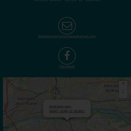
lbglebargastronomique@gmail.com
Facebook
+
-
×
Itinéraire vers
SAINT-JEAN-LE-BLANC