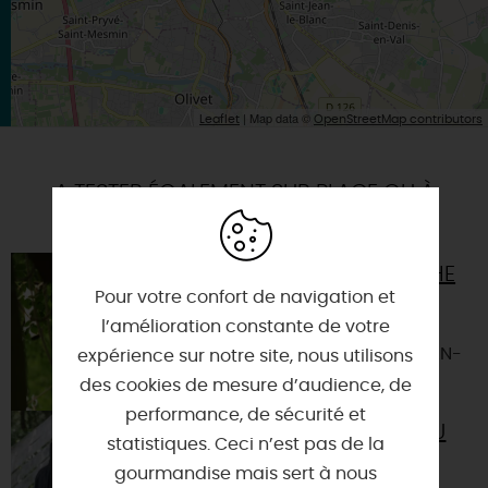
| Map data ©
Leaflet
OpenStreetMap contributors
A TESTER ÉGALEMENT SUR PLACE OU À
PROXIMITÉ
ACCROBRANCHE
DU LÉO PARC
Pour votre confort de navigation et
AVENTURE
l’amélioration constante de votre
45650 - SAINT-JEAN-
expérience sur notre site, nous utilisons
LE-BLANC
des cookies de mesure d’audience, de
performance, de sécurité et
PAINT-BALL DU
statistiques. Ceci n’est pas de la
LÉO PARC
gourmandise mais sert à nous
AVENTURE