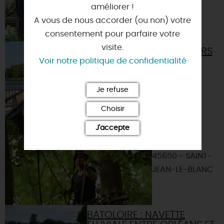
améliorer !
45650 - SAINT-
A vous de nous accorder (ou non) votre
JEAN-LE-BLANC
consentement pour parfaire votre
visite.
BASE DE LOISIRS
DU PARC DE
Voir notre politique de confidentialité
LOIRE
45650 - SAINT-
Je refuse
JEAN-LE-BLANC
Choisir
J'accepte
LÉO PARC
AVENTURE
45650 - SAINT-
JEAN-LE-BLANC
BATOLOIRE : NAVETTE