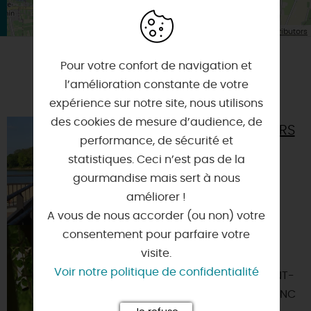
| Map data ©
Leaflet
OpenStreetMap contributors
Pour votre confort de navigation et
A TESTER ÉGALEMENT SUR PLACE OU À
l’amélioration constante de votre
PROXIMITÉ
expérience sur notre site, nous utilisons
des cookies de mesure d’audience, de
BASE DE LOISIRS
performance, de sécurité et
DU PARC DE
LOIRE
statistiques. Ceci n’est pas de la
gourmandise mais sert à nous
45650 - SAINT-
améliorer !
JEAN-LE-BLANC
A vous de nous accorder (ou non) votre
consentement pour parfaire votre
LÉO PARC
AVENTURE
visite.
Voir notre politique de confidentialité
45650 - SAINT-
JEAN-LE-BLANC