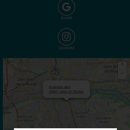
Google
Instagram
+
-
×
Itinéraire vers
SAINT-JEAN-LE-BLANC