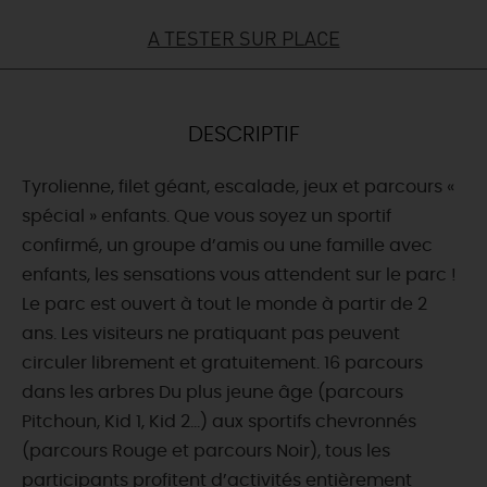
A TESTER SUR PLACE
DEMAIN
CE WEEK-END
DESCRIPTIF
Tyrolienne, filet géant, escalade, jeux et parcours «
CETTE SEMAINE
spécial » enfants. Que vous soyez un sportif
confirmé, un groupe d’amis ou une famille avec
enfants, les sensations vous attendent sur le parc !
TOUT L'AGENDA
Le parc est ouvert à tout le monde à partir de 2
ans. Les visiteurs ne pratiquant pas peuvent
circuler librement et gratuitement. 16 parcours
dans les arbres Du plus jeune âge (parcours
Pitchoun, Kid 1, Kid 2…) aux sportifs chevronnés
(parcours Rouge et parcours Noir), tous les
participants profitent d’activités entièrement