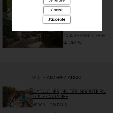
Je refuse
Choisir
LES 2 RIVES -
J'accepte
GUINGUETTE DU
PARC DE LOIRE
45650 - SAINT-JEAN-
LE-BLANC
VOUS AIMEREZ AUSSI
CABOCHÉR, NUITÉE INSOLITE EN
TOUE CABANÉE
45000 - ORLEANS