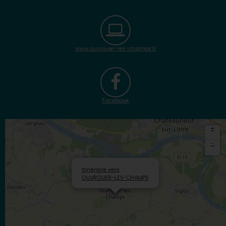
www.ouvrouer-les-champs.fr
Facebook
+
-
×
Itinéraire vers
OUVROUER-LES-CHAMPS