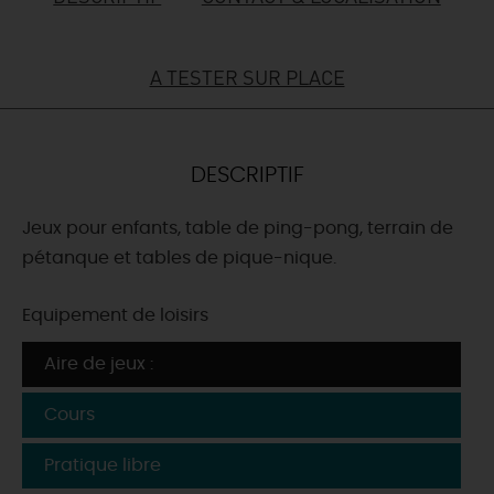
DEMAIN
A TESTER SUR PLACE
CE WEEK-END
DESCRIPTIF
CETTE SEMAINE
Jeux pour enfants, table de ping-pong, terrain de
pétanque et tables de pique-nique.
TOUT L'AGENDA
Equipement de loisirs
Aire de jeux :
Cours
Pratique libre