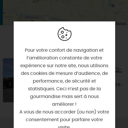
| Map data ©
Leaflet
OpenStreetMap contributors
A TESTER ÉGALEMENT SUR PLACE OU À
PROXIMITÉ
Pour votre confort de navigation et
l’amélioration constante de votre
MAIRIE DE
expérience sur notre site, nous utilisons
OUVROUER-LES-
des cookies de mesure d’audience, de
CHAMPS
performance, de sécurité et
45150 - OUVROUER-
statistiques. Ceci n’est pas de la
LES-CHAMPS
gourmandise mais sert à nous
améliorer !
A vous de nous accorder (ou non) votre
consentement pour parfaire votre
visite.